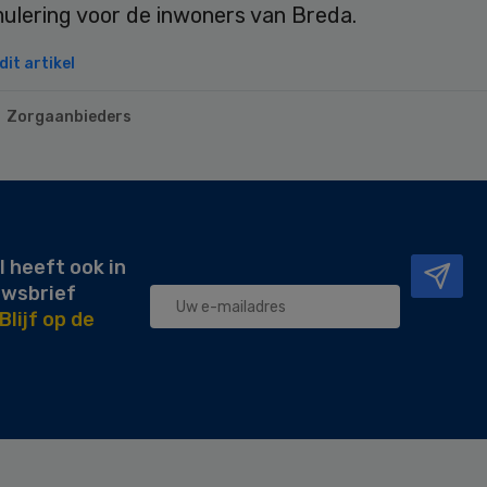
mulering voor de inwoners van Breda.
it artikel
Zorgaanbieders
l heeft ook in
uwsbrief
Blijf op de