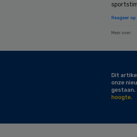
sportsti
Reageer op d
Meer over:
Secondary
Sidebar
Dit artike
onze nie
gestaan.
hoogte.