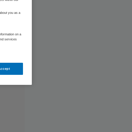
 about you as a
information on a
and services
Accept