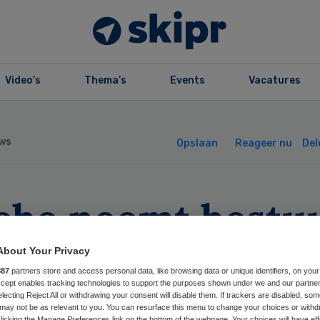
Video’s
Thema’s
Events
Vacatures
ws
Opslaan
Reageer nu
Del
ebe neemt bestu
eda-Actief over
About Your Privacy
887
partners store and access personal data, like browsing data or unique identifiers, on your
Accept enables tracking technologies to support the purposes shown under we and our partne
electing Reject All or withdrawing your consent will disable them. If trackers are disabled, so
may not be as relevant to you. You can resurface this menu to change your choices or withd
licking the Manage Preferences link on the bottom of the webpage. Your choices will have eff