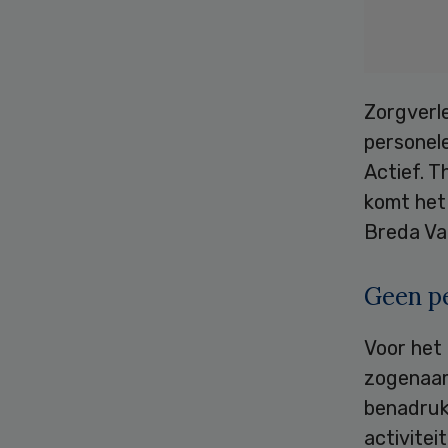
Zorgverl
personele
Actief. 
komt het 
Breda Va
Geen p
Voor het
zogenaam
benadrukk
activitei