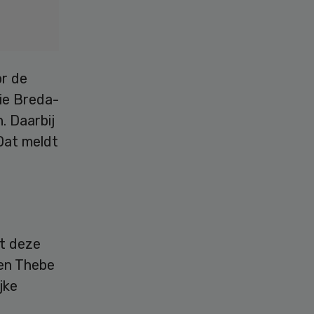
or de
tie Breda-
. Daarbij
 Dat meldt
t deze
en Thebe
jke