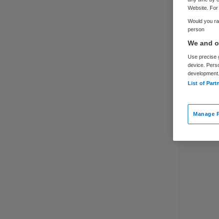
Website. For 
Would you rat
person
We and ou
Use precise g
device. Pers
development
List of Part
Manage P