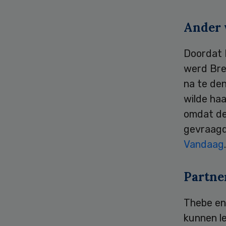
Ander 
Doordat B
werd Bre
na te de
wilde ha
omdat de 
gevraagd
Vandaag
.
Partne
Thebe en
kunnen l