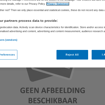
Skipr Redactie
6 februari 2012
,
09:46
45 keer gelezen
more details, refer to our Privacy Policy.
Privacy Statement
her not? Then we only place essential and statistical cookies, these do not record any data
r partners process data to provide:
eolocation data. Actively scan device characteristics for identification. Store and/or access 
onalised advertising and content, advertising and content measurement, audience research 
.
ners (vendors)
references
Reject All
I 