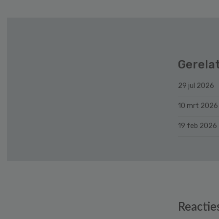
Gerela
29 jul 2026
10 mrt 2026
19 feb 2026
Reader
Reactie
Interactions