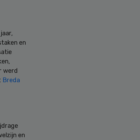
jaar,
staken en
atie
ken,
ur werd
t
Breda
ijdrage
elzijn en