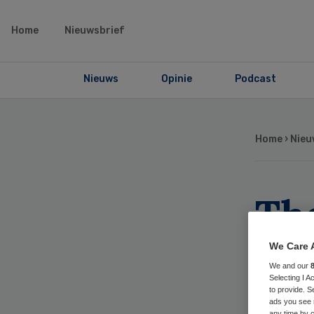
Home
Nieuwsbrief
Nieuws
Opinie
Podcast
Home
›
Nieu
Th
Br
We Care 
We and our
Selecting I 
to provide. S
ads you see 
any time by c