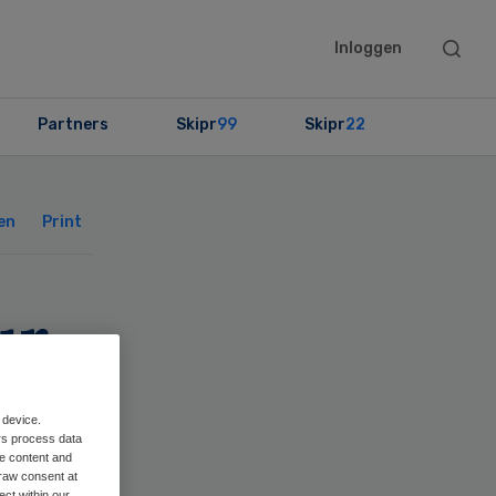
Searc
Inloggen
this
websit
Partners
Skipr
99
Skipr
22
Primary
Sidebar
en
Print
ur
 device.
rs process data
me content and
raw consent at
ect within our