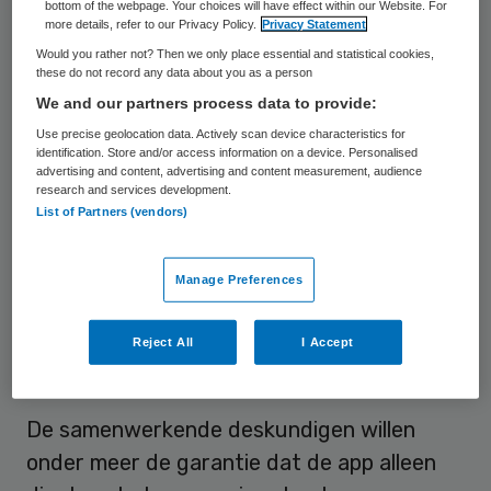
contact tracker veilig te introduceren. “De
bottom of the webpage. Your choices will have effect within our Website. For
more details, refer to our Privacy Policy.
Privacy Statement
contact-app van minister De Jonge kan niet
Would you rather not? Then we only place essential and statistical cookies,
zonder vertrouwen en draagvlak”, aldus
these do not record any data about you as a person
Bart Jacobs, hoogleraar
We and our partners process data to provide:
computerbeveiliging en voorzitter van de
Use precise geolocation data. Actively scan device characteristics for
identification. Store and/or access information on a device. Personalised
stichting Privacy by Design. “Dat vereist
advertising and content, advertising and content measurement, audience
research and services development.
maximale transparantie, security en privacy
List of Partners (vendors)
by design, onafhankelijke regie, en geen
verborgen bijbedoelingen waar de ICT-
Manage Preferences
sector helaas om bekend staat.”
Reject All
I Accept
Garanties
De samenwerkende deskundigen willen
onder meer de garantie dat de app alleen