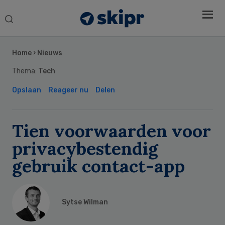
Search
this
Secondary
website
Sidebar
Home
›
Nieuws
Thema:
Tech
Opslaan
Reageer nu
Delen
Tien voorwaarden voor
privacybestendig
gebruik contact-app
Sytse Wilman