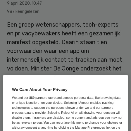
9 april 2020
,
10:47
987 keer gelezen
Een groep wetenschappers, tech-experts
en privacybewakers heeft een gezamenlijk
manifest opgesteld. Daarin staan tien
voorwaarden waar een app om
intermenselijk contact te tracken aan moet
voldoen. Minister De Jonge onderzoekt het
invoeren van een dergelijke app om de
coronacrisis te bestrijden.
We Care About Your Privacy
We and our
889
partners store and access personal data, like browsing data
or unique identifiers, on your device. Selecting I Accept enables tracking
Het manifest is online verschenen en bevat
technologies to support the purposes shown under we and our partners
process data to provide. Selecting Reject All or withdrawing your consent will
tien uitgangspunten
waaraan volgens de
disable them. If trackers are disabled, some content and ads you see may not
opstellers moet worden voldaan om een
be as relevant to you. You can resurface this menu to change your choices or
withdraw consent at any time by clicking the Manage Preferences link on the