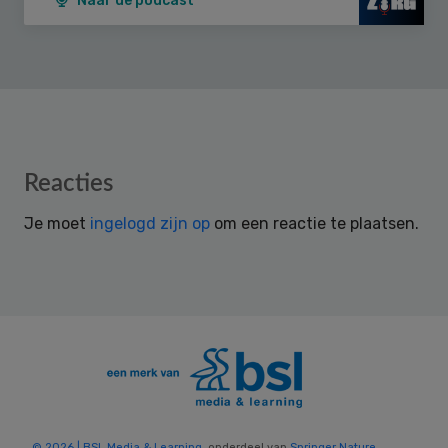
Naar de podcast
Reader
Reacties
Interactions
Je moet
ingelogd zijn op
om een reactie te plaatsen.
© 2026 | BSL Media & Learning
, onderdeel van
Springer Nature