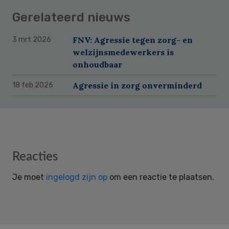
Gerelateerd nieuws
FNV: Agressie tegen zorg- en
3 mrt 2026
welzijnsmedewerkers is
onhoudbaar
Agressie in zorg onverminderd
18 feb 2026
Reader
Reacties
Interactions
Je moet
ingelogd zijn op
om een reactie te plaatsen.