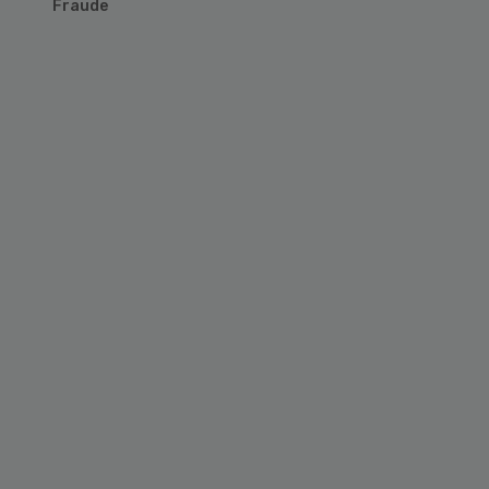
Fraude
Primary
Sidebar