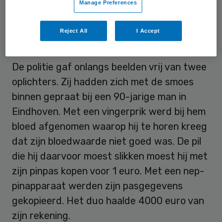
Manage Preferences
in Opsporing Verzocht.
Reject All
I Accept
Vingerprik
De politie gaf onlangs beelden vrij van twee
oplichters. Zij hadden zich met de smoes
binnen gepraat bij een 90-jarige man in
Eindhoven. Met een vingerprik werd bij hem
bloed afgenomen waarop hij te horen kreeg
dat zijn bloedwaarde niet goed was. De pil
die hij daarvoor moest slikken moest hij met
zijn pinpas kopen voor 1 euro. Met een nep-
pinapparaat werden zijn pasgegevens
gekopieerd. Het duo haalde 4000 euro van
zijn rekening.