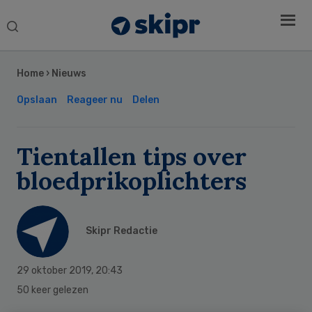
Search
this
Secondary
website
Sidebar
Home
›
Nieuws
Opslaan
Reageer nu
Delen
Tientallen tips over
bloedprikoplichters
Skipr Redactie
29 oktober 2019
,
20:43
50 keer gelezen