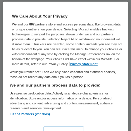
De politie heeft tientallen tips gekregen
over zogenoemde bloedprikoplichters. Die
We Care About Your Privacy
proberen met een smoes over bijvoorbeeld
We and our
887
partners store and access personal data, like browsing data
or unique identifiers, on your device. Selecting I Accept enables tracking
een heersende griepepidemie bij mensen
technologies to support the purposes shown under we and our partners
process data to provide. Selecting Reject All or withdrawing your consent will
binnen te komen om ze hun pinpasgegevens
disable them. If trackers are disabled, some content and ads you see may not
be as relevant to you. You can resurface this menu to change your choices or
afhandig te maken en daarmee geld van
withdraw consent at any time by clicking the Manage Preferences link on the
hun rekening te halen.
bottom of the webpage. Your choices will have effect within our Website. For
more details, refer to our Privacy Policy.
Privacy Statement
Would you rather not? Then we only place essential and statistical cookies,
De politie heeft aangiften binnen over dit
these do not record any data about you as a person
soort praktijken uit Eindhoven, Utrecht,
We and our partners process data to provide:
Delft, Ouderkerk aan de Amstel, Amsterdam
Use precise geolocation data. Actively scan device characteristics for
identification. Store and/or access information on a device. Personalised
en Goirle. Er zit mogelijk een groep achter,
advertising and content, advertising and content measurement, audience
research and services development.
waarvan de leden in verschillende
List of Partners (vendors)
samenstellingen werken. Er is nog niemand
opgepakt, meldde de politie dinsdagavond