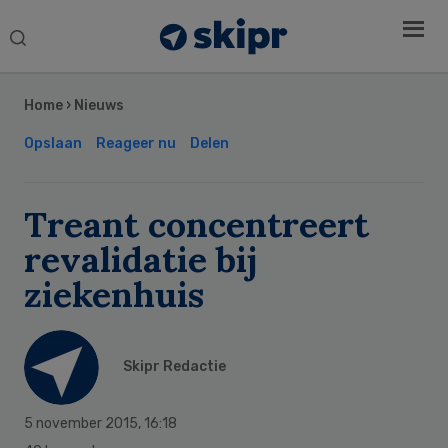
Search
this
Secondary
website
Sidebar
Home
›
Nieuws
Opslaan
Reageer nu
Delen
Treant concentreert
revalidatie bij
ziekenhuis
Skipr Redactie
5 november 2015
,
16:18