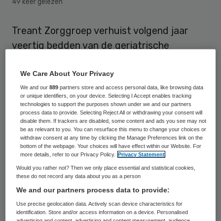
49 keer gelezen
Treant Zorggroep verhuist volgend jaar
veertig bedden van de geriatrische
revalidatie van De Horst, centrum voor
hoogcomplexe chronische en
We Care About Your Privacy
revalidatiezorg, naar het terrein van
We and our
889
partners store and access personal data, like browsing data
or unique identifiers, on your device. Selecting I Accept enables tracking
ziekenhuislocatie Scheper. Treant wil zo
technologies to support the purposes shown under we and our partners
process data to provide. Selecting Reject All or withdrawing your consent will
cliënten met een kortdurende
disable them. If trackers are disabled, some content and ads you see may not
be as relevant to you. You can resurface this menu to change your choices or
revalidatiebehandeling in het ziekenhuis
withdraw consent at any time by clicking the Manage Preferences link on the
bottom of the webpage. Your choices will have effect within our Website. For
laten revalideren.
more details, refer to our Privacy Policy.
Privacy Statement
Would you rather not? Then we only place essential and statistical cookies,
Doordat de geriatrische revalidatie in het
these do not record any data about you as a person
ziekenhuis komt, kunnen mensen die in het
We and our partners process data to provide:
ziekenhuis liggen sneller naar een geschikte
Use precise geolocation data. Actively scan device characteristics for
identification. Store and/or access information on a device. Personalised
revalidatieplek. Daardoor liggen ze korter in
advertising and content, advertising and content measurement, audience