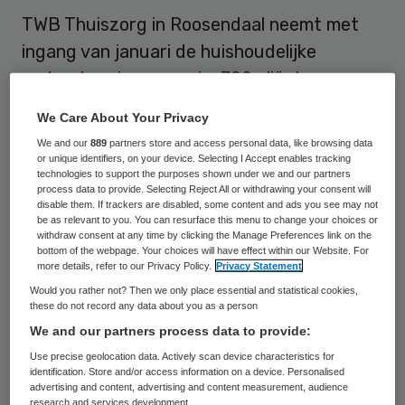
TWB Thuiszorg in Roosendaal neemt met
ingang van januari de huishoudelijke
ondersteuning van ruim 700 cliënten van
Groenhuysen en Surplus over. Ook stappen
We Care About Your Privacy
als gevolg van de overname ruim zestig
We and our
889
partners store and access personal data, like browsing data
medewerkers over naar TWB.
or unique identifiers, on your device. Selecting I Accept enables tracking
technologies to support the purposes shown under we and our partners
process data to provide. Selecting Reject All or withdrawing your consent will
Van Groenhuysen betreft het 19
disable them. If trackers are disabled, some content and ads you see may not
be as relevant to you. You can resurface this menu to change your choices or
medewerkers en 120 cliënten uit de
withdraw consent at any time by clicking the Manage Preferences link on the
bottom of the webpage. Your choices will have effect within our Website. For
gemeente Rucphen. Surplus vertrouwt de
more details, refer to our Privacy Policy.
Privacy Statement
zorg van 600 cliënten uit Moerdijk toe aan
Would you rather not? Then we only place essential and statistical cookies,
these do not record any data about you as a person
TWB. Van de Zevenbergse zorgorganisatie
We and our partners process data to provide:
gaan circa 43 medewerkers mee over naar
Use precise geolocation data. Actively scan device characteristics for
TWB. Met de overdracht wordt TWB
één
identification. Store and/or access information on a device. Personalised
advertising and content, advertising and content measurement, audience
van de grootste aanbieders van
research and services development.