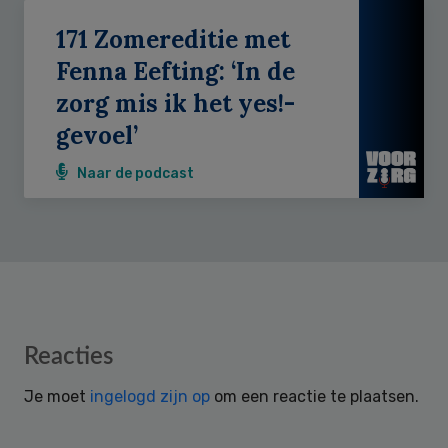
171 Zomereditie met
Fenna Eefting: ‘In de
zorg mis ik het yes!-
gevoel’
Naar de podcast
Reader
Reacties
Interactions
Je moet
ingelogd zijn op
om een reactie te plaatsen.