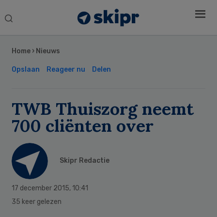
Search
this
Secondary
website
Sidebar
Home
›
Nieuws
Opslaan
Reageer nu
Delen
TWB Thuiszorg neemt
700 cliënten over
Skipr Redactie
17 december 2015
,
10:41
35 keer gelezen