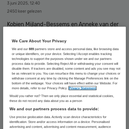
3 juni 2025
,
12:40
2450 keer gelezen
Kobien Mijland-Bessems en Anneke van der
Leeuw–van Beek zijn de twee nieuwe
bestuursleden van het Maasstad
We Care About Your Privacy
Ziekenhuis.
We and our
889
partners store and access personal data, like browsing data
or unique identifiers, on your device. Selecting I Accept enables tracking
technologies to support the purposes shown under we and our partners
process data to provide. Selecting Reject All or withdrawing your consent will
disable them. If trackers are disabled, some content and ads you see may not
Na een periode van interim-bestuurders
be as relevant to you. You can resurface this menu to change your choices or
kiest het ziekenhuis hiermee voor een vaste
withdraw consent at any time by clicking the Manage Preferences link on the
bottom of the webpage. Your choices will have effect within our Website. For
en toekomstgerichte invulling van het
more details, refer to our Privacy Policy.
Privacy Statement
bestuur. Samen met huidig bestuurslid
Would you rather not? Then we only place essential and statistical cookies,
these do not record any data about you as a person
Sander Dekker vormen zij vanaf dit najaar
We and our partners process data to provide:
een collegiaal bestuursteam.
Use precise geolocation data. Actively scan device characteristics for
identification. Store and/or access information on a device. Personalised
advertising and content, advertising and content measurement, audience