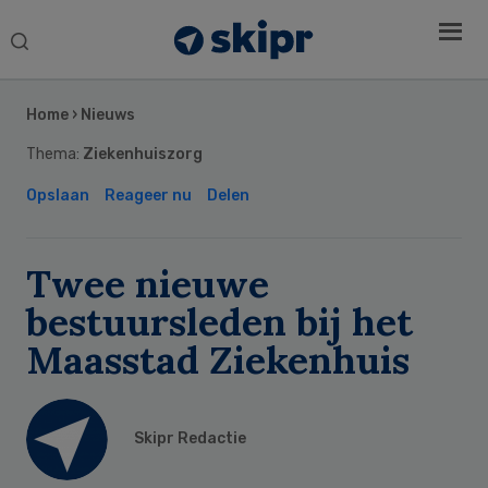
Search
this
Secondary
website
Sidebar
Home
›
Nieuws
Thema:
Ziekenhuiszorg
Opslaan
Reageer nu
Delen
Twee nieuwe
bestuursleden bij het
Maasstad Ziekenhuis
Skipr Redactie