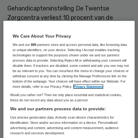
Gehandicapteninstelling De Twentse
Zorgcentra verliest 10 procent van de
omzet en moet daarom structureel negen
miljoen euro bezuinigen. Dit meldt TC
We Care About Your Privacy
Tubantia. Het aantal personeelsleden gaat
We and our
889
partners store and access personal data, like browsing data
or unique identifiers, on your device. Selecting I Accept enables tracking
terug van 1600 naar 1400.
technologies to support the purposes shown under we and our partners
process data to provide. Selecting Reject All or withdrawing your consent will
disable them. If trackers are disabled, some content and ads you see may not
De Twentse Zorcentra wil de zorg ontzien
be as relevant to you. You can resurface this menu to change your choices or
withdraw consent at any time by clicking the Manage Preferences link on the
en gaat vooral
snijden in het management
bottom of the webpage. Your choices will have effect within our Website. For
en de ondersteunende diensten
. Van de
more details, refer to our Privacy Policy.
Privacy Statement
Would you rather not? Then we only place essential and statistical cookies,
honderd leidinggevenden in het
these do not record any data about you as a person
middenmanagement raken er zestig hun
We and our partners process data to provide:
huidige functie kwijt. Een deel komt weer te
Use precise geolocation data. Actively scan device characteristics for
identification. Store and/or access information on a device. Personalised
werken op een woongroep. Ook is er een
advertising and content, advertising and content measurement, audience
vacaturestop ingesteld. Tijdelijke
research and services development.