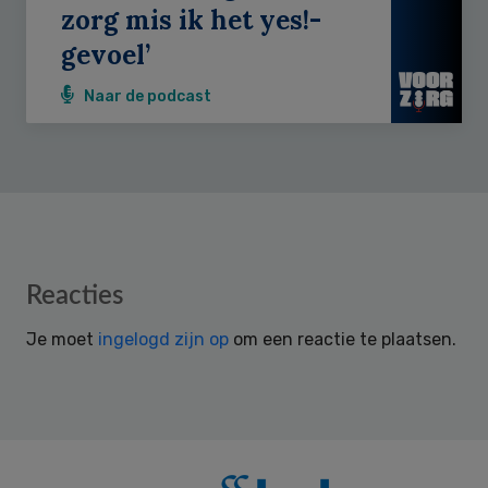
zorg mis ik het yes!-
gevoel’
Naar de podcast
Reader
Reacties
Interactions
Je moet
ingelogd zijn op
om een reactie te plaatsen.