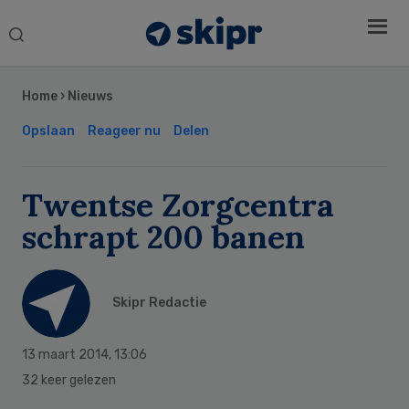
Search
this
Secondary
website
Sidebar
Home
›
Nieuws
Opslaan
Reageer nu
Delen
Twentse Zorgcentra
schrapt 200 banen
Skipr Redactie
13 maart 2014
,
13:06
32 keer gelezen