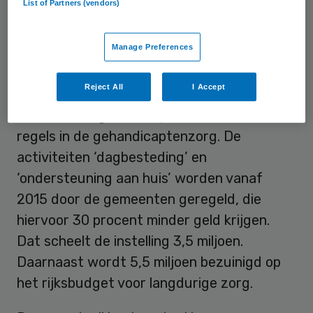
List of Partners (vendors)
contracten worden niet verlengd.
Manage Preferences
Hiërarchisch
Reject All
I Accept
Met de bezuinigingsoperatie reageert De
Twentse Zorgcentra op veranderende
regels in de gehandicaptenzorg. De
activiteiten ‘dagbesteding’ en
‘ondersteuning aan huis’ worden vanaf
2015 door de gemeenten geregeld, die
hiervoor 30 procent minder geld krijgen.
Dat scheelt de instelling 3,5 miljoen.
Daarnaast wordt 5,5 miljoen bezuinigd op
het rijksbudget voor langdurige zorg.