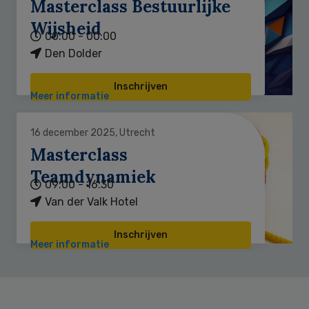
Masterclass Bestuurlijke
Wijsheid
00:00 - 00:00
Den Dolder
Inschrijven
Meer informatie
16 december 2025, Utrecht
Masterclass
Teamdynamiek
09:00 - 16:30
Van der Valk Hotel
Inschrijven
Meer informatie