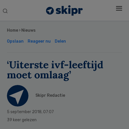
Search
this
Secondary
website
Sidebar
Home
›
Nieuws
Opslaan
Reageer nu
Delen
‘Uiterste ivf-leeftijd
moet omlaag’
Skipr Redactie
5 september 2018
,
07:07
39 keer gelezen