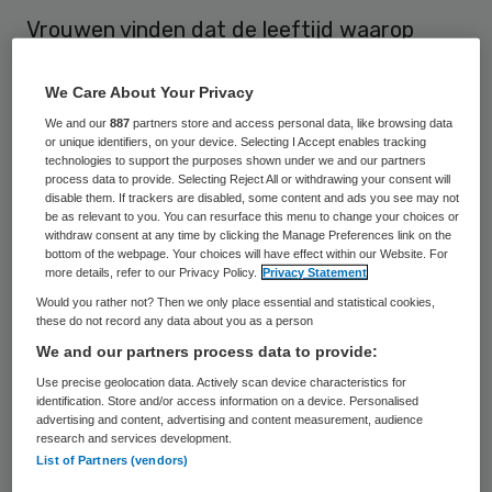
Vrouwen vinden dat de leeftijd waarop
vrouwen nog zwanger kunnen worden met
behulp van ivf-behandelingen naar beneden
We Care About Your Privacy
moet. Dat blijkt uit onderzoek van het
We and our
887
partners store and access personal data, like browsing data
or unique identifiers, on your device. Selecting I Accept enables tracking
EenVandaag Opiniepanel voor het
technologies to support the purposes shown under we and our partners
process data to provide. Selecting Reject All or withdrawing your consent will
programma Hoe Bevalt Nederland?.
disable them. If trackers are disabled, some content and ads you see may not
be as relevant to you. You can resurface this menu to change your choices or
withdraw consent at any time by clicking the Manage Preferences link on the
Nu mogen vrouwen nog tot hun vijftigste
bottom of the webpage. Your choices will have effect within our Website. For
more details, refer to our Privacy Policy.
Privacy Statement
een ivf-behandeling ondergaan. 77 procent
Would you rather not? Then we only place essential and statistical cookies,
van de 16 duizend ondervraagde vrouwen
these do not record any data about you as a person
vindt dat de leeftijd moet worden verlaagd
We and our partners process data to provide:
naar 45 jaar (30 procent) of 40 jaar (47
Use precise geolocation data. Actively scan device characteristics for
identification. Store and/or access information on a device. Personalised
procent). Veel vrouwen vinden dat een ivf-
advertising and content, advertising and content measurement, audience
research and services development.
behandeling alleen toe moet worden
List of Partners (vendors)
gestaan als een vrouw nog vruchtbaar is.