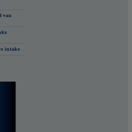
d van
nks
re intake