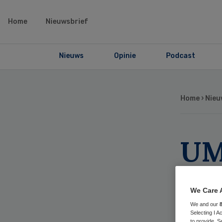
Home
Nieuwsbrief
Nieuws
Opinie
Podcast
Home
›
Nieu
UM
ver
We Care 
We and our
Selecting I 
to provide. S