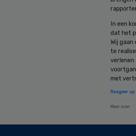
rapporte
In een ko
dat het p
Wij gaan
te realis
verlenen 
voortgan
met vert
Reageer op d
Meer over:
Secondary
Sidebar