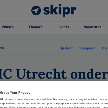
Video’s
Thema’s
Events
Vacatures
ws
Opslaan
Reageer nu
Del
C Utrecht onde
scherpt toezicht
About Your Privacy
887
partners store and access personal data, like browsing data or unique identifiers, on your
Accept enables tracking technologies to support the purposes shown under we and our partne
electing Reject All or withdrawing your consent will disable them. If trackers are disabled, so