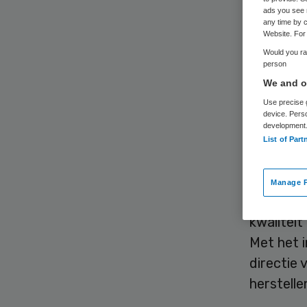
ads you see 
any time by c
Website. For 
Would you rat
Het Univ
person
onder ver
We and ou
Gezondhei
Use precise g
device. Pers
nauwlett
development
List of Part
calamitei
en hoofd
Manage P
De inspe
kwaliteit
Met het i
directie 
herstelle