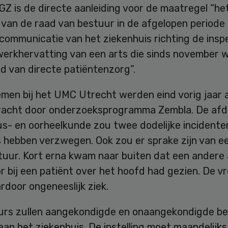
GZ is de directe aanleiding voor de maatregel “he
 van de raad van bestuur in de afgelopen periode
communicatie van het ziekenhuis richting de insp
werkhervatting van een arts die sinds november 
ld van directe patiëntenzorg”.
emen bij het UMC Utrecht werden eind vorig jaar 
bracht door onderzoeksprogramma Zembla. De afd
us- en oorheelkunde zou twee dodelijke incidente
s hebben verzwegen. Ook zou er sprake zijn van e
tuur. Kort erna kwam naar buiten dat een andere 
 bij een patiënt over het hoofd had gezien. De v
door ongeneeslijk ziek.
urs zullen aangekondigde en onaangekondigde b
an het ziekenhuis. De instelling moet maandelijks