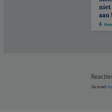
niet
aan 
Naa
Reader
Reactie
Interactions
Je moet
in