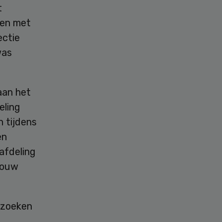
t
 en met
ectie
was
aan het
eling
n tijdens
en
afdeling
rouw
ezoeken