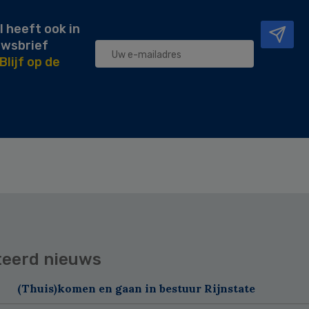
l heeft ook in
uwsbrief
Blijf op de
teerd nieuws
(Thuis)komen en gaan in bestuur Rijnstate