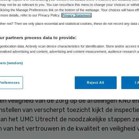
Skipr Redactie
14 april 2016
,
10:39
172 keer gelezen
may not be as relevant to you. You can resurface this menu to change your choices or withd
licking the Manage Preferences link on the bottom of the webpage. Your choices will have eff
more details, refer to our Privacy Policy.
Privacy Statement
her not? Then we only place essential and statistical cookies, these do not record any data
ersitair Medisch Centrum Utrecht is voor zes ma
scherpt toezicht gesteld van de Inspectie voor d
r partners process data to provide:
dszorg. Het ziekenhuis wordt al sinds oktober vo
eolocation data. Actively scan device characteristics for identification. Store and/or access 
onalised advertising and content, advertising and content measurement, audience research 
end in de gaten gehouden, naar aanleiding van ee
.
ners (vendors)
ten op de afdelingen keel-, neus- en oorheelkund
-hals chirurgische oncologie (HHCO).
references
Reject All
I 
ctie is naar eigen zeggen een onderzoek begonne
 en veiligheid van de zorg op de afdelingen KNO 
nstellen van verscherpt toezicht kijkt de inspecti
van het UMC Utrecht de noodzakelijke stappen zet
n van het vertrouwen in de kwaliteit en veiligheid 