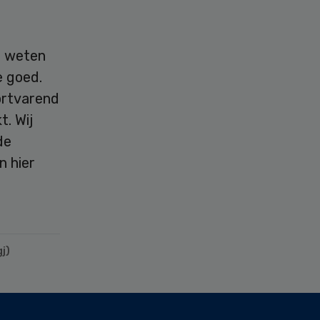
t weten
e goed.
ortvarend
t. Wij
de
n hier
j)