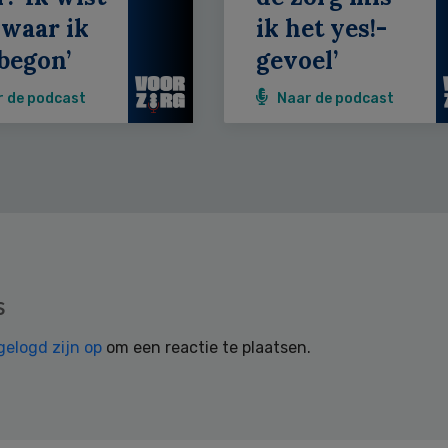
 waar ik
ik het yes!-
begon’
gevoel’
r de podcast
Naar de podcast
s
gelogd zijn op
om een reactie te plaatsen.