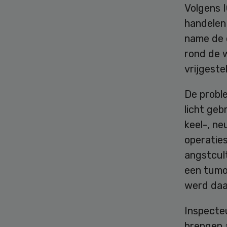
Volgens I
handelen
name de 
rond de 
vrijgeste
De probl
licht ge
keel-, ne
operatie
angstcul
een tumor
werd daar
Inspecte
brengen a