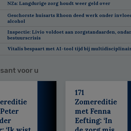
NZa: Langdurige zorg houdt weer geld over
Geschorste huisarts Rhoon deed werk onder invloe
alcohol
Inspectie: Livio voldoet aan zorgstandaarden, onda
bestuurscrisis
Vitalis bespaart met AI-tool tijd bij multidisciplinai
sant voor u
171
ereditie
Zomereditie
Peter
met Fenna
der
Eefting: ‘In
: ‘Ik wist
de zorg mis