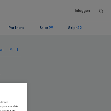
Searc
Inloggen
this
websit
Partners
Skipr
99
Skipr
22
Primary
Sidebar
en
Print
r
 device.
rs process data
me content and