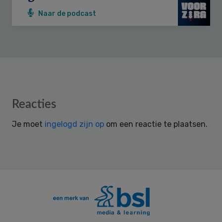
Naar de podcast
Reader
Reacties
Interactions
Je moet
ingelogd zijn op
om een reactie te plaatsen.