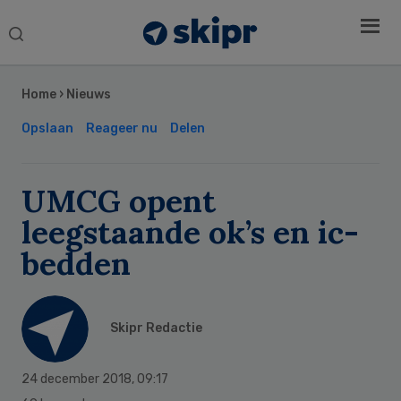
Search
this
Secondary
website
Sidebar
Home
›
Nieuws
Opslaan
Reageer nu
Delen
UMCG opent
leegstaande ok’s en ic-
bedden
Skipr Redactie
24 december 2018
,
09:17