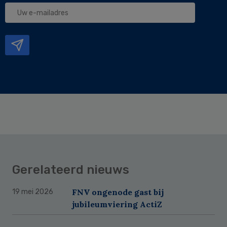
Uw
e-
mailadres
Gerelateerd nieuws
FNV ongenode gast bij
19 mei 2026
jubileumviering ActiZ