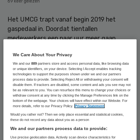
69 keer gelezen
Het UMCG trapt vanaf begin 2019 het
gaspedaal in. Doordat tientallen
medewerkers een paar uur meer gaan
draaien, kunnen leegstaande
We Care About Your Privacy
operatiekamers weer open en kunnen op de
We and our
889
partners store and access personal data, like browsing data
ic extra bedden in gebruik genomen. Dit om
or unique identifiers, on your device. Selecting I Accept enables tracking
de oplopende wachttijden tegen te gaan.
technologies to support the purposes shown under we and our partners
process data to provide. Selecting Reject All or withdrawing your consent will
disable them. If trackers are disabled, some content and ads you see may not
Dat meldt het Dagblad van het Noorden op
be as relevant to you. You can resurface this menu to change your choices or
withdraw consent at any time by clicking the Manage Preferences link on the
24 december
. Zestig tot zeventig ok-
bottom of the webpage. Your choices will have effect within our Website. For
more details, refer to our Privacy Policy.
Privacy Statement
assistenten, anesthesiemedewerkers en ic-
Would you rather not? Then we only place essential and statistical cookies,
verpleegkundigen, die parttime werken,
these do not record any data about you as a person
gaan vier uur per week meer werken. Dat
We and our partners process data to provide:
betekent dat in januari en februari vijftig
Use precise geolocation data. Actively scan device characteristics for