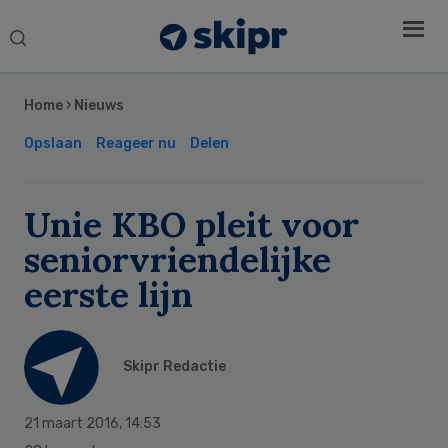
Search
this
Secondary
website
Sidebar
Home
›
Nieuws
Opslaan
Reageer nu
Delen
Unie KBO pleit voor
seniorvriendelijke
eerste lijn
Skipr Redactie
21 maart 2016
,
14:53