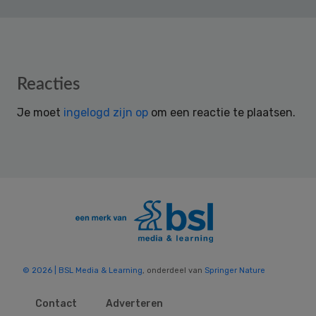
Reader
Reacties
Interactions
Je moet
ingelogd zijn op
om een reactie te plaatsen.
© 2026 | BSL Media & Learning
, onderdeel van
Springer Nature
Contact
Adverteren