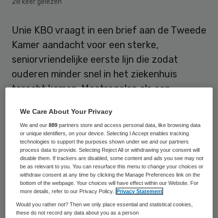
28 keer gelezen
Unie KBO vraagt in een brief aan de Tweede
Kamer aandacht voor een sterke,
seniorvriendelijke eerste lijn die zodat
ouderen minder snel in het ziekenhuis
terecht komen. Maatregelen als een
versnelde invoering van het
We Care About Your Privacy
zorgprogramma kwetsbare ouderen in de
We and our
889
partners store and access personal data, like browsing data
huisartsenbekostiging, meer
or unique identifiers, on your device. Selecting I Accept enables tracking
technologies to support the purposes shown under we and our partners
medicatiebeoordelingen en een betere
process data to provide. Selecting Reject All or withdrawing your consent will
disable them. If trackers are disabled, some content and ads you see may not
informatievoorziening over eerstelijns
be as relevant to you. You can resurface this menu to change your choices or
verblijf kunnen voor een grote verbetering
withdraw consent at any time by clicking the Manage Preferences link on the
bottom of the webpage. Your choices will have effect within our Website. For
zorgen, aldus de ouderenorganisatie.
more details, refer to our Privacy Policy.
Privacy Statement
Would you rather not? Then we only place essential and statistical cookies,
“De eerste lijn is helaas nog onvoldoende
these do not record any data about you as a person