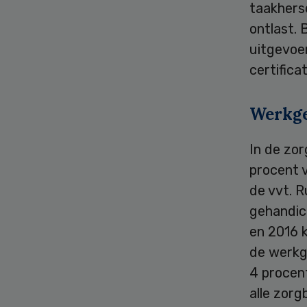
taakhers
ontlast.
uitgevoe
certifica
Werkge
In de zo
procent 
de vvt. R
gehandica
en 2016 
de werkg
4 procen
alle zor