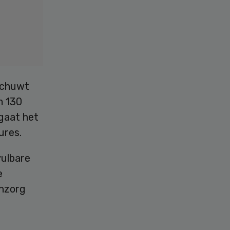
schuwt
m 130
gaat het
ures.
vulbare
e
enzorg