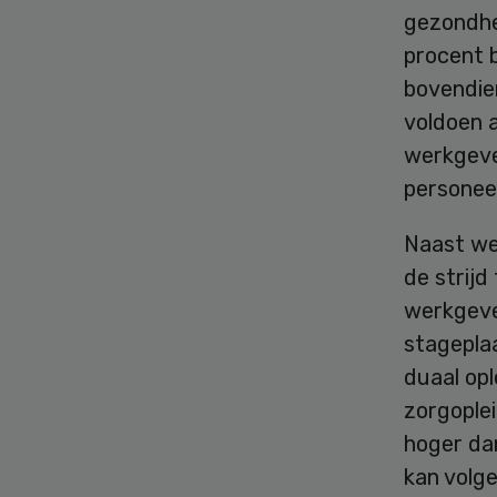
gezondhei
procent 
bovendie
voldoen 
werkgeve
personeel
Naast wer
de strijd
werkgeve
stageplaa
duaal opl
zorgople
hoger dan
kan volg