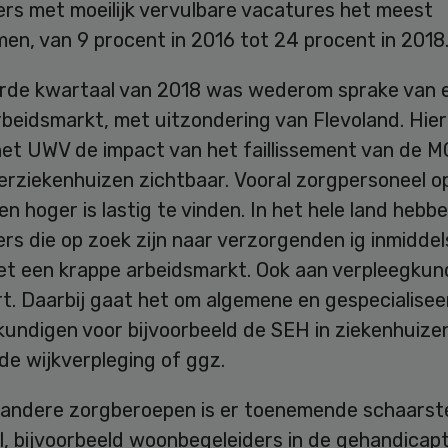
rs met moeilijk vervulbare vacatures het meest
en, van 9 procent in 2016 tot 24 procent in 2018
ierde kwartaal van 2018 was wederom sprake van 
beidsmarkt, met uitzondering van Flevoland. Hier 
het UWV de impact van het faillissement van de M
erziekenhuizen zichtbaar. Vooral zorgpersoneel o
en hoger is lastig te vinden. In het hele land hebb
s die op zoek zijn naar verzorgenden ig inmiddel
t een krappe arbeidsmarkt. Ook aan verpleegkund
rt. Daarbij gaat het om algemene en gespecialise
kundigen voor bijvoorbeeld de SEH in ziekenhuize
de wijkverpleging of ggz.
 andere zorgberoepen is er toenemende schaarst
l, bijvoorbeeld woonbegeleiders in de gehandicap