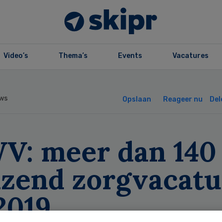
Video’s
Thema’s
Events
Vacatures
ws
Opslaan
Reageer nu
Del
V: meer dan 140
izend zorgvacatu
2019