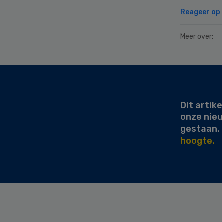
Reageer op d
Meer over:
Secondary
Sidebar
Dit artike
onze nie
gestaan.
hoogte.