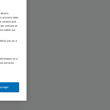
 device.
rs process data
me content and
raw consent at
ect within our
 about you as a
information on a
and services
Accept