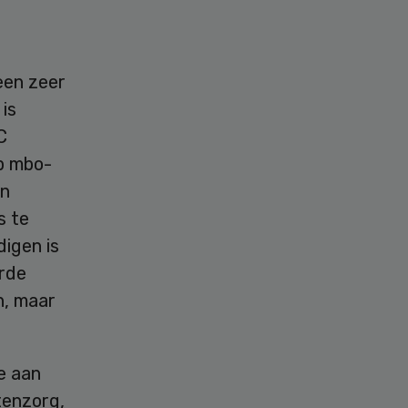
.
een zeer
is
C
p mbo-
en
s te
igen is
erde
n, maar
e aan
tenzorg,