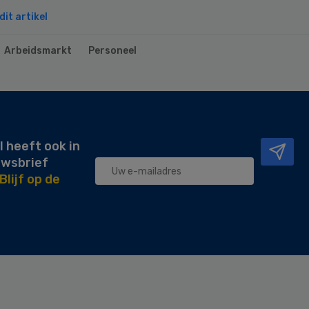
it artikel
Arbeidsmarkt
Personeel
l heeft ook in
uwsbrief
Blijf op de