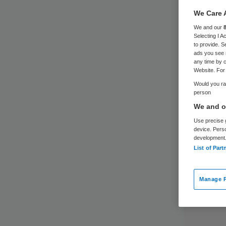
We Care 
We and our
Selecting I 
to provide. S
ads you see 
any time by c
Website. For 
Would you rat
person
We and ou
Use precise g
device. Pers
development
List of Part
Manage P