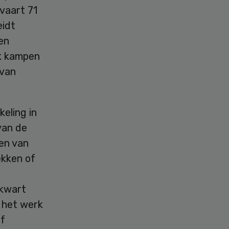
vaart 71
eidt
en
ok kampen
 van
eling in
van de
en van
ekken of
 kwart
 het werk
of