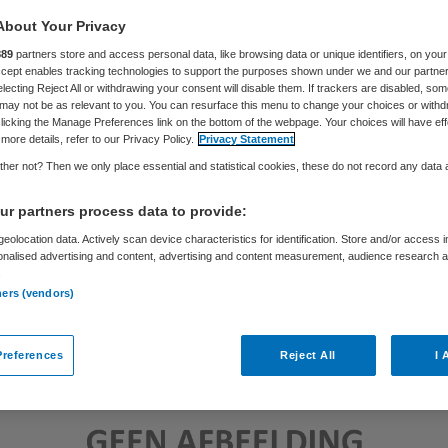
About Your Privacy
889
partners store and access personal data, like browsing data or unique identifiers, on your
Petri Benschop
11 maart 2019
,
10:34
419 keer gelezen
Accept enables tracking technologies to support the purposes shown under we and our partne
electing Reject All or withdrawing your consent will disable them. If trackers are disabled, so
may not be as relevant to you. You can resurface this menu to change your choices or withd
licking the Manage Preferences link on the bottom of the webpage. Your choices will have eff
more details, refer to our Privacy Policy.
Privacy Statement
her not? Then we only place essential and statistical cookies, these do not record any data
r partners process data to provide:
eolocation data. Actively scan device characteristics for identification. Store and/or access 
onalised advertising and content, advertising and content measurement, audience research 
.
ners (vendors)
references
Reject All
I 