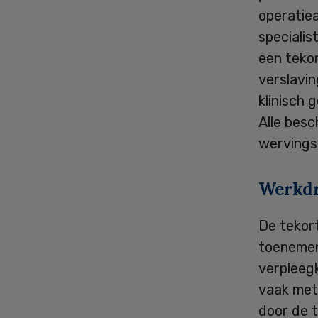
operatie
specialis
een tekor
verslavi
klinisch 
Alle besc
wervings
Werkd
De tekort
toenemen
verpleeg
vaak met
door de 