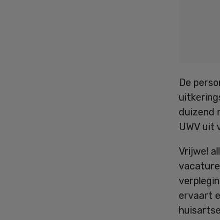
De perso
uitkering
duizend 
UWV uit 
Vrijwel a
vacatures
verplegi
ervaart 
huisarts