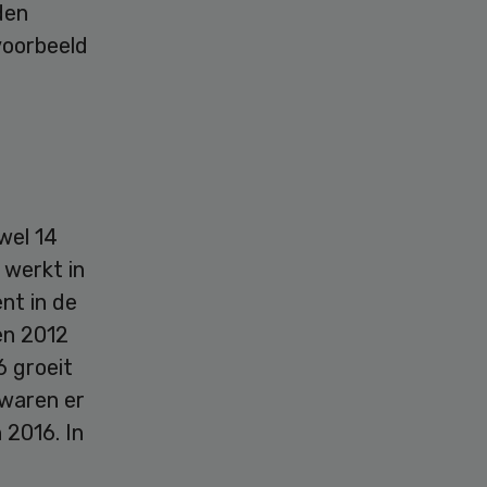
den
voorbeeld
wel 14
 werkt in
nt in de
en 2012
6 groeit
 waren er
 2016. In