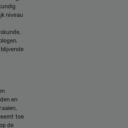
kundig
jk niveau
eskunde,
ologen.
blijvende
en
nden en
raaien,
neemt toe
op de