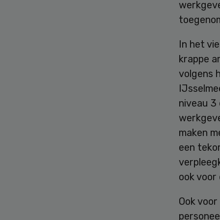
werkgeve
toegenom
In het v
krappe ar
volgens 
IJsselme
niveau 3 
werkgever
maken me
een teko
verpleeg
ook voor 
Ook voor
personee