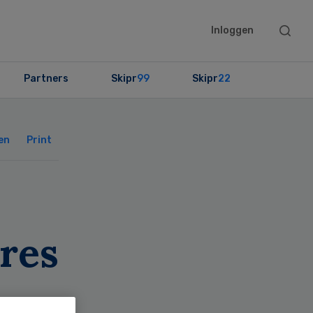
Searc
Inloggen
this
websit
Partners
Skipr
99
Skipr
22
Primary
Sidebar
en
Print
res