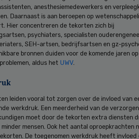
assistenten, anesthesiemedewerkers en verpleeg
ten. Daarnaast is aan beroepen op wetenschappeli
t. Hier concentreren de tekorten zich bij
ngsartsen, psychiaters, specialisten ouderengene
geriaters, SEH-artsen, bedrijfsartsen en gz-psych
hikbare bronnen duiden voor de komende jaren op 
problemen, aldus het
UWV
.
ruk
en leiden vooral tot zorgen over de invloed van e
de werkdruk. Een meerderheid van de verzorge
kundigen moet door de tekorten extra diensten d
 minder mensen. Ook het aantal oproepkrachten 
tekorten. De toegenomen werkdruk heeft invloed 