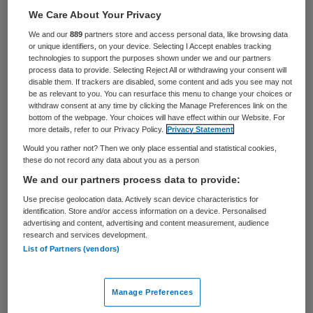
We Care About Your Privacy
Hulpverleners in de psychiatrie doen vaak
We and our
889
partners store and access personal data, like browsing data
geen aangifte van geweld, waardoor dit
or unique identifiers, on your device. Selecting I Accept enables tracking
vaak onbestraft blijft. Angst voor
technologies to support the purposes shown under we and our partners
process data to provide. Selecting Reject All or withdrawing your consent will
represailles en het niet willen schenden van
disable them. If trackers are disabled, some content and ads you see may not
be as relevant to you. You can resurface this menu to change your choices or
het beroepsgeheim zijn de belangrijkste
withdraw consent at any time by clicking the Manage Preferences link on the
bottom of the webpage. Your choices will have effect within our Website. For
redenen voor het uitblijven van de aangifte,
more details, refer to our Privacy Policy.
Privacy Statement
blijkt uit onderzoek van de Vrije Universiteit
Would you rather not? Then we only place essential and statistical cookies,
these do not record any data about you as a person
in opdracht van het onderzoeksprogramma
We and our partners process data to provide:
Politie en Wetenschap.
Use precise geolocation data. Actively scan device characteristics for
identification. Store and/or access information on a device. Personalised
Voor het onderzoek werden 35 diepte-
advertising and content, advertising and content measurement, audience
research and services development.
interviews gehouden met slachtoffers die
List of Partners (vendors)
aangifte hebben gedaan, leidinggevenden
uit de ggz, politiefunctionarissen, leden van
Manage Preferences
de rechterlijke macht en andere