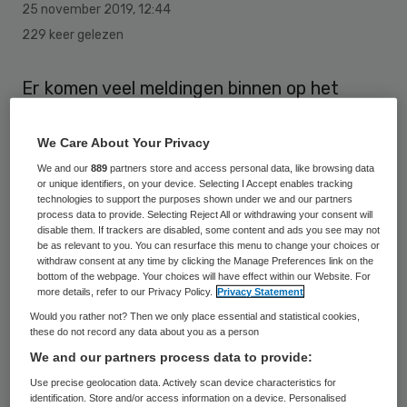
25 november 2019
,
12:44
229 keer gelezen
Er komen veel meldingen binnen op het
online meldpunt voor stagemisbruik.
Daarom laat FNV Zorg & Welzijn het
We Care About Your Privacy
meldpunt open langer staan en breidt het
We and our
889
partners store and access personal data, like browsing data
or unique identifiers, on your device. Selecting I Accept enables tracking
uit naar de hele sector zorg en welzijn.
technologies to support the purposes shown under we and our partners
process data to provide. Selecting Reject All or withdrawing your consent will
disable them. If trackers are disabled, some content and ads you see may not
Op het online meldpunt kunnen leerlingen,
be as relevant to you. You can resurface this menu to change your choices or
withdraw consent at any time by clicking the Manage Preferences link on the
stagiairs en medewerkers in de
bottom of the webpage. Your choices will have effect within our Website. For
more details, refer to our Privacy Policy.
Privacy Statement
kinderopvang, gehandicaptenzorg en
Would you rather not? Then we only place essential and statistical cookies,
verpleeg- & verzorgingshuizen en thuiszorg
these do not record any data about you as a person
(VVT) sinds 3 november hun ervaringen
We and our partners process data to provide:
delen. Op dit moment staat de teller op 290
Use precise geolocation data. Actively scan device characteristics for
identification. Store and/or access information on a device. Personalised
meldingen, zo laat de vakorganisatie weten.