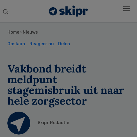
Search
this
Secondary
website
Sidebar
Home
›
Nieuws
Opslaan
Reageer nu
Delen
Vakbond breidt
meldpunt
stagemisbruik uit naar
hele zorgsector
Skipr Redactie