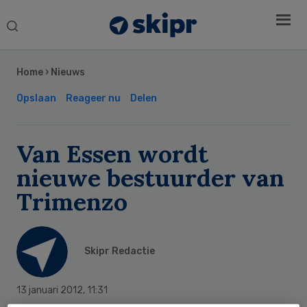
Search
this
Secondary
website
Sidebar
Home
›
Nieuws
Opslaan
Reageer nu
Delen
Van Essen wordt
nieuwe bestuurder van
Trimenzo
Skipr Redactie
13 januari 2012
,
11:31