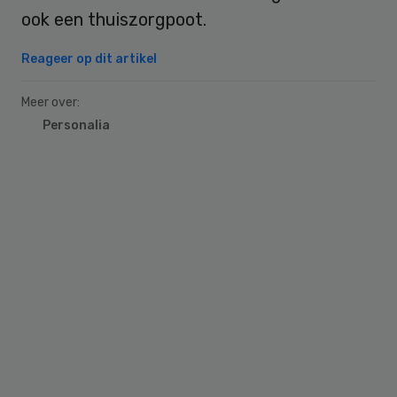
ook een thuiszorgpoot.
Reageer op dit artikel
Meer over:
Personalia
Primary
Sidebar