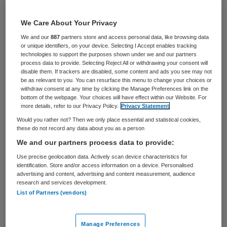
59 keer gelezen
We Care About Your Privacy
Henk Jan van Essen gaat als directeur-
We and our
887
partners store and access personal data, like browsing data
bestuurder leiding geven aan Trimenzo. Hij
or unique identifiers, on your device. Selecting I Accept enables tracking
technologies to support the purposes shown under we and our partners
volgt bij de Twentse aanbieder op het
process data to provide. Selecting Reject All or withdrawing your consent will
disable them. If trackers are disabled, some content and ads you see may not
gebied van wonen en zorg Sibbele Haarsma
be as relevant to you. You can resurface this menu to change your choices or
withdraw consent at any time by clicking the Manage Preferences link on the
op, die na twintig jaar afscheid neemt als
bottom of the webpage. Your choices will have effect within our Website. For
directeur.
more details, refer to our Privacy Policy.
Privacy Statement
Would you rather not? Then we only place essential and statistical cookies,
these do not record any data about you as a person
Van Essen (51) is zijn loopbaan begonnen als
We and our partners process data to provide:
verpleegkundige en heeft diverse
Use precise geolocation data. Actively scan device characteristics for
leidinggevende functies vervuld. Hij is lange
identification. Store and/or access information on a device. Personalised
advertising and content, advertising and content measurement, audience
tijd werkzaam geweest bij zorgorganisatie
research and services development.
Carint Reggeland in Twente en als directeur
List of Partners (vendors)
van woonzorgcentrum Humanitas in
Hengelo. Na het volgen van de Tias Nimbas
Manage Preferences