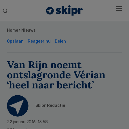
Search
this
Secondary
website
Sidebar
Home
›
Nieuws
Opslaan
Reageer nu
Delen
Van Rijn noemt
ontslagronde Vérian
‘heel naar bericht’
Skipr Redactie
22 januari 2016
,
13:58