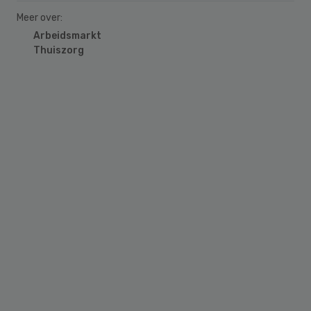
Meer over:
Arbeidsmarkt
Thuiszorg
Primary
Sidebar