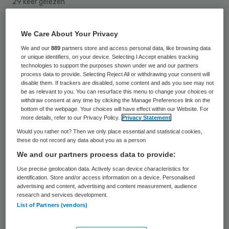
29 keer gelezen
Staatssecretaris Martin van Rijn
We Care About Your Privacy
(Volksgezondheid) houdt de ontwikkelingen
We and our
889
partners store and access personal data, like browsing data
or unique identifiers, on your device. Selecting I Accept enables tracking
rond thuiszorgorganisatie Vérian
technologies to support the purposes shown under we and our partners
process data to provide. Selecting Reject All or withdrawing your consent will
nauwlettend in de gaten. Op vrijdag 22
disable them. If trackers are disabled, some content and ads you see may not
januari werd duidelijk dat ontslag dreigt
be as relevant to you. You can resurface this menu to change your choices or
withdraw consent at any time by clicking the Manage Preferences link on the
voor honderden medewerkers van Vérian.
bottom of the webpage. Your choices will have effect within our Website. For
more details, refer to our Privacy Policy.
Privacy Statement
“Een heel naar bericht”, vindt Van Rijn.
Would you rather not? Then we only place essential and statistical cookies,
these do not record any data about you as a person
“In dit soort gevallen zijn twee dingen
We and our partners process data to provide:
belangrijk: laten we ervoor zorgen dat
Use precise geolocation data. Actively scan device characteristics for
mensen zoveel mogelijk hun zorg kunnen
identification. Store and/or access information on a device. Personalised
advertising and content, advertising and content measurement, audience
houden en dat zoveel mogelijk mensen hun
research and services development.
List of Partners (vendors)
baan kunnen behouden”, aldus de
bewindsman. “Dat betekent dat er overleg