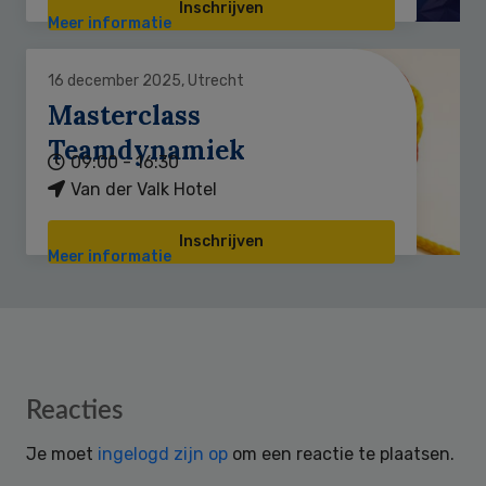
Inschrijven
Meer informatie
16 december 2025, Utrecht
Masterclass
Teamdynamiek
09:00 - 16:30
Van der Valk Hotel
Inschrijven
Meer informatie
Reader
Reacties
Interactions
Je moet
ingelogd zijn op
om een reactie te plaatsen.