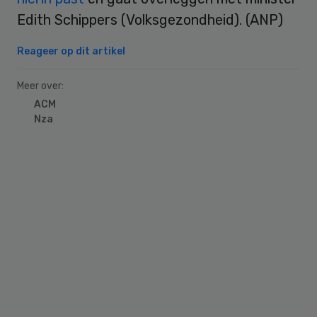
Edith Schippers (Volksgezondheid). (ANP)
Reageer op dit artikel
Meer over:
ACM
Nza
Primary
Sidebar