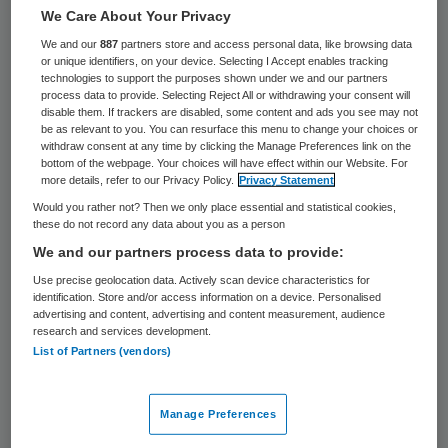
29 keer gelezen
We Care About Your Privacy
We and our
887
partners store and access personal data, like browsing data
Minister Maxime Verhagen (Economische
or unique identifiers, on your device. Selecting I Accept enables tracking
technologies to support the purposes shown under we and our partners
Zaken) gaat kijken naar mogelijkheden om
process data to provide. Selecting Reject All or withdrawing your consent will
disable them. If trackers are disabled, some content and ads you see may not
toezichthouders als de Nederlandse
be as relevant to you. You can resurface this menu to change your choices or
Mededingingsautoriteit, telecomwaakhond
withdraw consent at any time by clicking the Manage Preferences link on the
bottom of the webpage. Your choices will have effect within our Website. For
Opta en de Consumentenautoriteit de
more details, refer to our Privacy Policy.
Privacy Statement
krachten te laten bundelen. Begin 2011
Would you rather not? Then we only place essential and statistical cookies,
these do not record any data about you as a person
rapporteert hij hierover aan de Tweede
We and our partners process data to provide:
Kamer.
Use precise geolocation data. Actively scan device characteristics for
identification. Store and/or access information on a device. Personalised
advertising and content, advertising and content measurement, audience
Voordeel samenwerking
research and services development.
List of Partners (vendors)
Volgens de bewindsman kan het toezicht
efficiënter en kan samenwerking voordeel
Manage Preferences
opleveren. Maar hij hield de Kamer