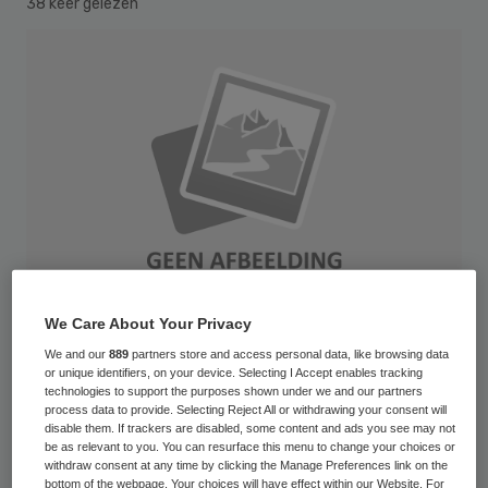
38 keer gelezen
We Care About Your Privacy
We and our
889
partners store and access personal data, like browsing data
or unique identifiers, on your device. Selecting I Accept enables tracking
technologies to support the purposes shown under we and our partners
Het Waarborgfonds voor de Zorgsector
process data to provide. Selecting Reject All or withdrawing your consent will
(WFZ) heeft 34 deelnemers, oftewel 10
disable them. If trackers are disabled, some content and ads you see may not
be as relevant to you. You can resurface this menu to change your choices or
procent van het ledenbestand, onder
withdraw consent at any time by clicking the Manage Preferences link on the
bottom of the webpage. Your choices will have effect within our Website. For