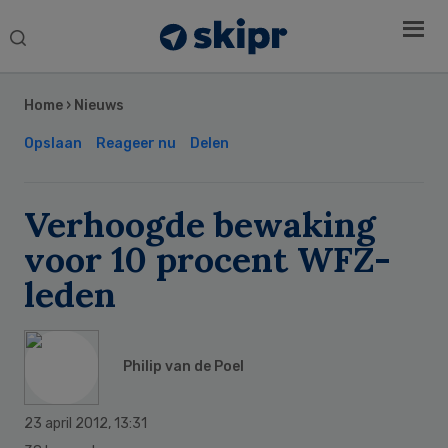
Search
this
Secondary
website
Sidebar
Home
›
Nieuws
Opslaan
Reageer nu
Delen
Verhoogde bewaking
voor 10 procent WFZ-
leden
Philip van de Poel
23 april 2012
,
13:31