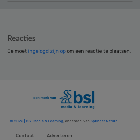
Reader
Reacties
Interactions
Je moet
ingelogd zijn op
om een reactie te plaatsen.
© 2026 | BSL Media & Learning
, onderdeel van
Springer Nature
Contact
Adverteren