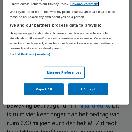
verhoogde bewaking geplaatst. Voor drie
more details, refer to our Privacy Policy.
Privacy Statement
deelnemers geldt code rood, waarmee ze
Would you rather not? Then we only place essential and statistical cookies,
these do not record any data about you as a person
technisch failliet zijn. Voor nog eens 15
We and our partners process data to provide:
deelnemers geldt code oranje.
Use precise geolocation data. Actively scan device characteristics for
identification. Store and/or access information on a device. Personalised
Een en ander blijkt uit het
WFZ-jaarverslag
advertising and content, advertising and content measurement, audience
research and services development.
over 2011.
In het kader van scherpere
List of Partners (vendors)
risicobewaking wil het WFZ voor dertig
deelnemers niet langer garant staan bij het
Manage Preferences
aangaan van nieuwe leningen. Het
totaalbedrag van door het WFZ verleende
Reject All
I Accept
garanties aan deelnemers onder verhoogde
bewaking bedraagt ruim
1 miljard euro
. Dit
is ruim vier keer hoger dan het bedrag van
ruim 230 miljoen euro dat het WFZ direct
beschikbaar heeft voor het inlossen van