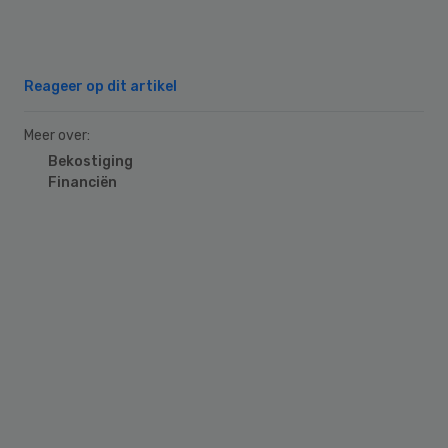
Reageer op dit artikel
Meer over:
Bekostiging
Financiën
Primary
Sidebar