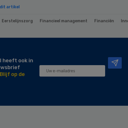
it artikel
Eerstelijnszorg
Financieel management
Financiën
Inn
l heeft ook in
uwsbrief
Blijf op de