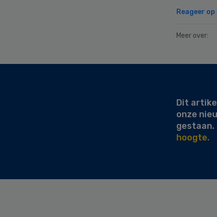
Reageer op d
Meer over:
Secondary
Sidebar
Dit artike
onze nie
gestaan.
hoogte.