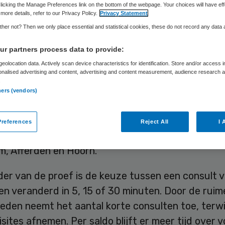
licking the Manage Preferences link on the bottom of the webpage. Your choices will have eff
more details, refer to our Privacy Policy.
Privacy Statement
her not? Then we only place essential and statistical cookies, these do not record any data
Skipr Redactie
26 december 2018
,
10:30
85 keer gelezen
r partners process data to provide:
eolocation data. Actively scan device characteristics for identification. Store and/or access 
onalised advertising and content, advertising and content measurement, audience research 
n in meer tijd bij de huisartsen loont: er is meer ti
.
nt en er vinden 20 procent minder onnodige
ners (vendors)
jzingen plaats naar een ziekenhuis. Ook daalt het
agen met 9 procent. Dat blijkt uit een proef van
references
Reject All
I 
keraar VGZ bij 28 huisartsenpraktijken in de regi
m, Afferden en Hoorn.
der van de proef is de keuze tussen een consult v
n veranderd in 5, 15 of 30 minuten. Door de ruim
eden neemt het aantal korte consulten toe, terwi
isites afnemen. Per saldo blijft er meer tijd over 