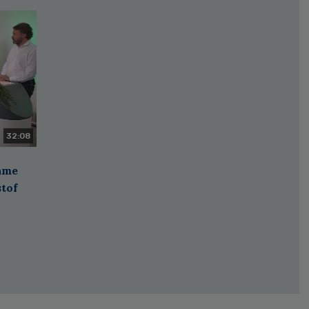
32:08
zame
stof