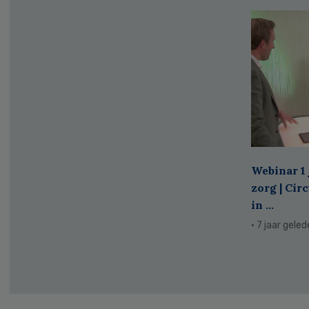
Webinar 1 
zorg | Cir
in ...
· 7 jaar gele