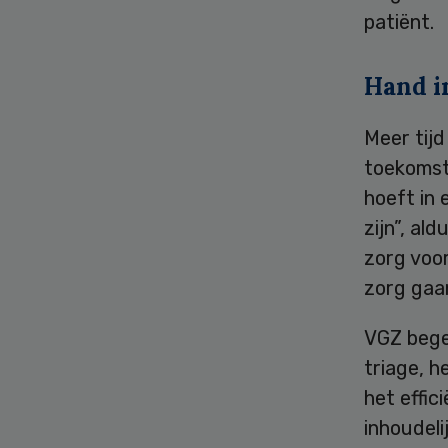
patiënt.
Hand i
Meer tijd
toekomst.
hoeft in
zijn”, al
zorg voor
zorg gaan
VGZ bege
triage, h
het effi
inhoudeli