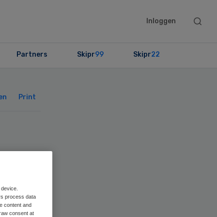
Searc
Inloggen
this
websit
Partners
Skipr
99
Skipr
22
Primary
Sidebar
en
Print
ukt
 device.
rs process data
me content and
raw consent at