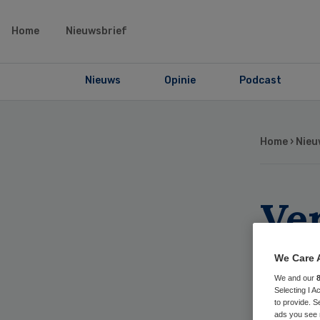
Home
Nieuwsbrief
Nieuws
Opinie
Podcast
Home
›
Nieu
Ve
hu
We Care 
zo
We and our
Selecting I 
to provide. S
ads you see 