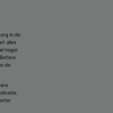
zorg in de
et alles
el hoger
“Betere
an de
tere
dicatie,
beter