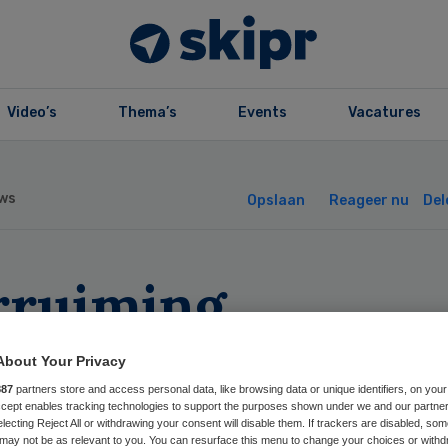
Video’s
Thema’s
Events
Vacatures
ws
Opslaan
Reageer nu
Del
rruiming
isartsconsult dr
About Your Privacy
rgkosten
887
partners store and access personal data, like browsing data or unique identifiers, on your
Accept enables tracking technologies to support the purposes shown under we and our partne
electing Reject All or withdrawing your consent will disable them. If trackers are disabled, so
may not be as relevant to you. You can resurface this menu to change your choices or withd