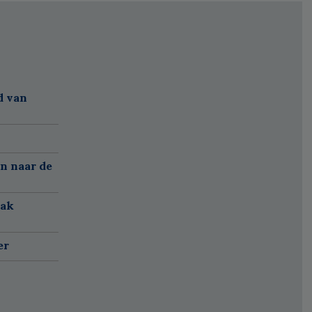
d van
n naar de
aak
er