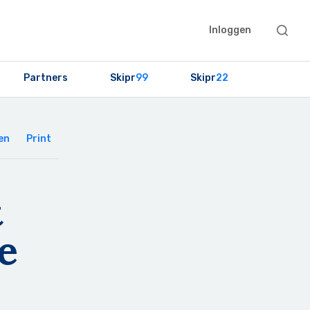
Searc
Inloggen
this
websit
Partners
Skipr
99
Skipr
22
Primary
Sidebar
en
Print
t
e