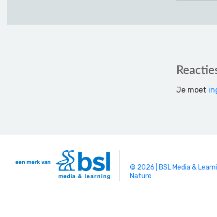
Reader
Reactie
Interactions
Je moet
in
© 2026 | BSL Media & Learn
Nature