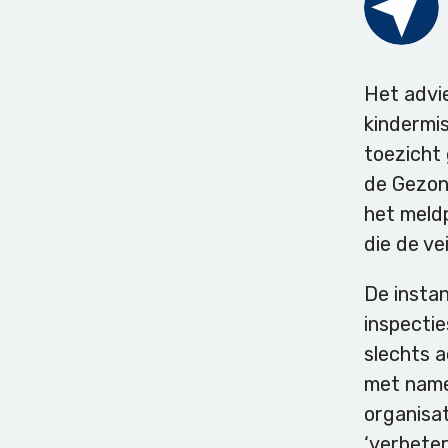
Het advie
kindermis
toezicht
de Gezon
het meldp
die de ve
De instan
inspectie
slechts 
met name
organisa
‘verbeter