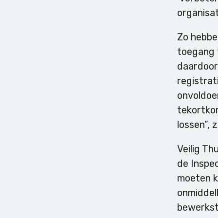
organisat
Zo hebbe
toegang 
daardoor 
registrat
onvoldoe
tekortkom
lossen”, 
Veilig Th
de Inspe
moeten k
onmiddel
bewerkste