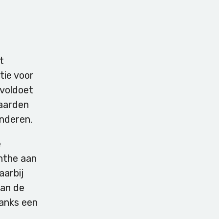
t
tie voor
voldoet
waarden
anderen.
e
enthe aan
aarbij
van de
danks een