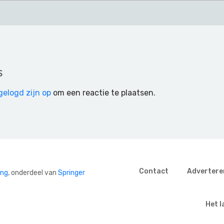
s
gelogd zijn op
om een reactie te plaatsen.
Contact
Advertere
ing
, onderdeel van
Springer
Het l