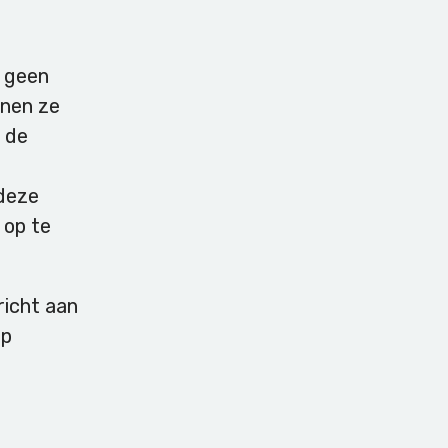
 geen
nnen ze
n de
 deze
 op te
richt aan
ip