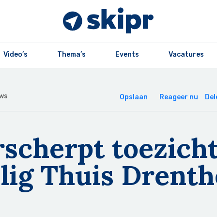
Video’s
Thema’s
Events
Vacatures
ws
Opslaan
Reageer nu
Del
rscherpt toezich
lig Thuis Drenth