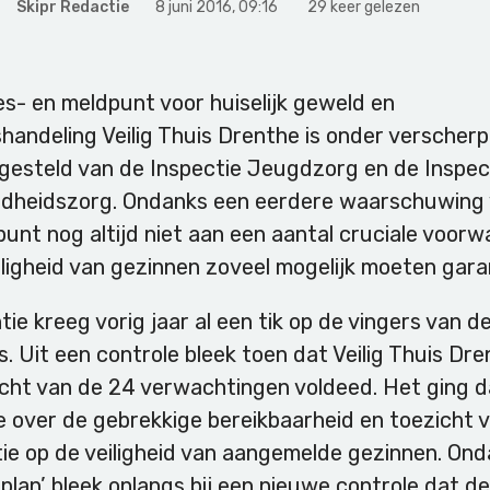
Skipr Redactie
8 juni 2016
,
09:16
29 keer gelezen
s- en meldpunt voor huiselijk geweld en
handeling Veilig Thuis Drenthe is onder verscherp
 gesteld van de Inspectie Jeugdzorg en de Inspec
dheidszorg. Ondanks een eerdere waarschuwing 
unt nog altijd niet aan een aantal cruciale voor
iligheid van gezinnen zoveel mogelijk moeten gar
tie kreeg vorig jaar al een tik op de vingers van d
s. Uit een controle bleek toen dat Veilig Thuis Dr
acht van de 24 verwachtingen voldeed. Het ging d
 over de gebrekkige bereikbaarheid en toezicht 
tie op de veiligheid van aangemelde gezinnen. On
plan’ bleek onlangs bij een nieuwe controle dat de