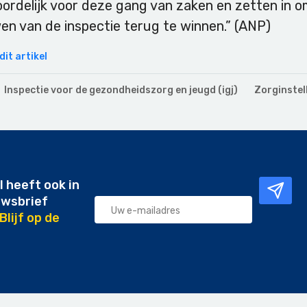
ordelijk voor deze gang van zaken en zetten in o
en van de inspectie terug te winnen.” (ANP)
it artikel
Inspectie voor de gezondheidszorg en jeugd (igj)
Zorginstel
l heeft ook in
uwsbrief
Blijf op de