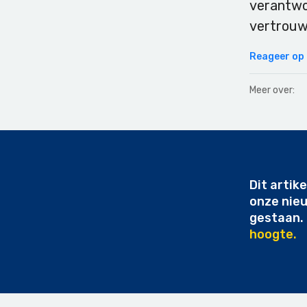
verantwo
vertrouw
Reageer op d
Meer over:
Secondary
Sidebar
Dit artike
onze nie
gestaan.
hoogte.