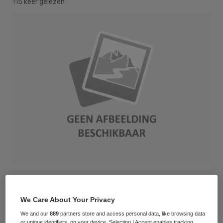
115 keer gelezen
Het loont voor een zorgorganisaties om het
samenspel tussen mantelzorgers en
We Care About Your Privacy
betaalde beroepskrachten te versterken.
We and our
889
partners store and access personal data, like browsing data
or unique identifiers, on your device. Selecting I Accept enables tracking