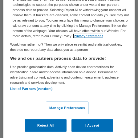
Dit leidt tot meer betrokken mantelzorgers,
technologies to support the purposes shown under we and our partners
process data to provide. Selecting Reject All or withdrawing your consent will
meer mogelijkheden voor zorg en
disable them. If trackers are disabled, some content and ads you see may not
ondersteuning voor cliënten en meer
be as relevant to you. You can resurface this menu to change your choices or
withdraw consent at any time by clicking the Manage Preferences link on the
werkplezier voor medewerkers.
bottom of the webpage. Your choices will have effect within our Website. For
more details, refer to our Privacy Policy.
Privacy Statement
Dit concluderen Vilans en Movisie, de
Would you rather not? Then we only place essential and statistical cookies,
these do not record any data about you as a person
uitvoerders van het programma In voor
We and our partners process data to provide:
Mantelzorg, in hun
eindrapportage
die naar
Use precise geolocation data. Actively scan device characteristics for
de Tweede Kamer is verstuurd.
identification. Store and/or access information on a device. Personalised
advertising and content, advertising and content measurement, audience
research and services development.
Binnen het programma werkten tachtig
List of Partners (vendors)
organisaties uit verschillende zorgsectoren
in de care én de cure een jaar lang aan een
Manage Preferences
betere samenwerking tussen
beroepskrachten en mantelzorgers. De
Reject All
I Accept
belangrijkste resultaten zijn geboekt als het