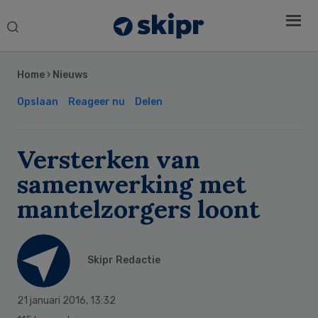
Search
this
Secondary
website
Sidebar
Home
›
Nieuws
Opslaan
Reageer nu
Delen
Versterken van
samenwerking met
mantelzorgers loont
Skipr Redactie
21 januari 2016
,
13:32