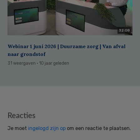
32:08
Webinar 1 juni 2026 | Duurzame zorg | Van afval
naar grondstof
31 weergaven
· 10 jaar geleden
Reader
Reacties
Interactions
Je moet
ingelogd zijn op
om een reactie te plaatsen.