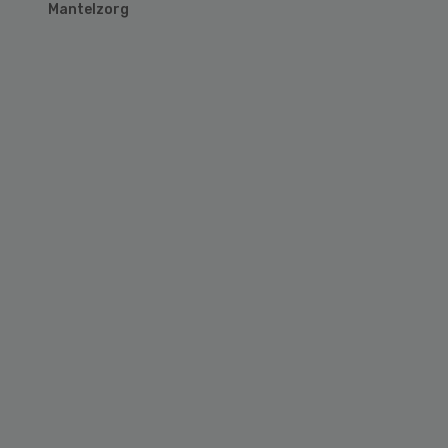
Mantelzorg
Primary
Sidebar