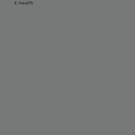
E-health
Primary
Sidebar