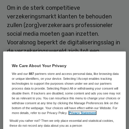
Om in de sterk competitieve
verzekeringsmarkt klanten te behouden
zullen (zorg)verzekeraars professioneler
social media moeten gaan inzetten.
Vooralsnog beperkt de digitaliseringsslag in
de verzekeringswereld zich tot een
technische exercitie. Een structurele
We Care About Your Privacy
inbedding van social media ontbreekt.
We and our
887
partners store and access personal data, like browsing data
or unique identifiers, on your device. Selecting I Accept enables tracking
Dit is één van de conclusies van de
Social
technologies to support the purposes shown under we and our partners
process data to provide. Selecting Reject All or withdrawing your consent will
Media Insurance Monitor
van ITDS Business
disable them. If trackers are disabled, some content and ads you see may not
be as relevant to you. You can resurface this menu to change your choices or
Consultants. Dit jaar is ook de Europese
withdraw consent at any time by clicking the Manage Preferences link on the
markt meegenomen in dit onderzoek en dat
bottom of the webpage. Your choices will have effect within our Website. For
more details, refer to our Privacy Policy.
Privacy Statement
levert een duidelijk unaniem beeld op. De
Would you rather not? Then we only place essential and statistical cookies,
onderzoekers constateren onder meer dat
these do not record any data about you as a person