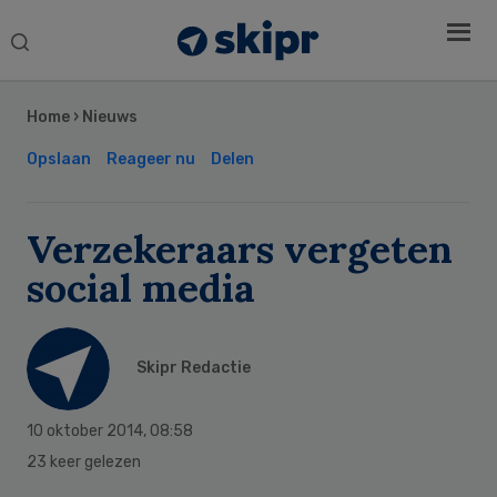
Search
this
Secondary
website
Sidebar
Home
›
Nieuws
Opslaan
Reageer nu
Delen
Verzekeraars vergeten
social media
Skipr Redactie
10 oktober 2014
,
08:58
23 keer gelezen