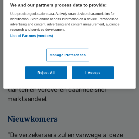
klanten niet alleen steeds meer mobiele
We and our partners process data to provide:
apparatuur gebruiken, ook zijn klanten
Use precise geolocation data. Actively scan device characteristics for
identification. Store and/or access information on a device. Personalised
steeds vaker geneigd om
advertising and content, advertising and content measurement, audience
research and services development.
verzekeringsproducten bij andere partijen
List of Partners (vendors)
dan verzekeraars aan te schaffen, zoals bij
online retailers of banken. Deze nieuwe
Manage Preferences
partijen spelen dankzij nieuwe
technologieën en een effectief gebruik van
Reject All
I Accept
data beter in op de behoeften van de
klanten en veroveren daarmee snel
marktaandeel.
Nieuwkomers
“De verzekeraars zullen vanwege al deze