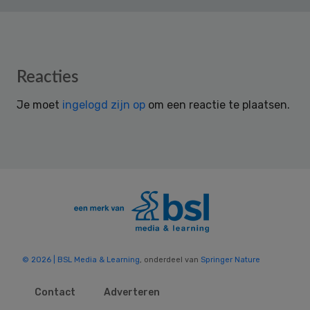
Reader
Reacties
Interactions
Je moet
ingelogd zijn op
om een reactie te plaatsen.
© 2026 | BSL Media & Learning
, onderdeel van
Springer Nature
Contact
Adverteren