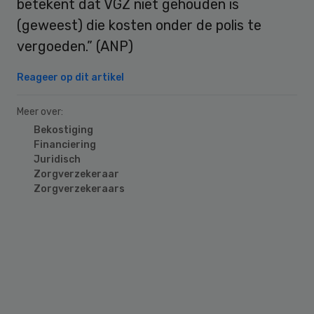
betekent dat VGZ niet gehouden is
(geweest) die kosten onder de polis te
vergoeden.” (ANP)
Reageer op dit artikel
Meer over:
Bekostiging
Financiering
Juridisch
Zorgverzekeraar
Zorgverzekeraars
Primary
Sidebar