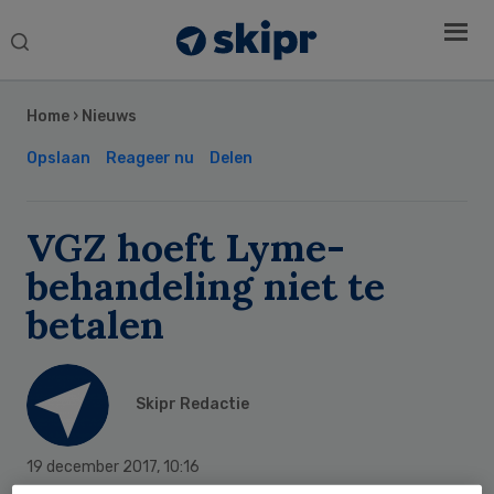
Search
this
Secondary
website
Sidebar
Home
›
Nieuws
Opslaan
Reageer nu
Delen
VGZ hoeft Lyme-
behandeling niet te
betalen
Skipr Redactie
19 december 2017
,
10:16