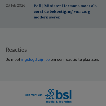
Poll | Minister Hermans moet als
23 feb 2026
eerst de bekostiging van zorg
moderniseren
Reader
Reacties
Interactions
Je moet
ingelogd zijn op
om een reactie te plaatsen.