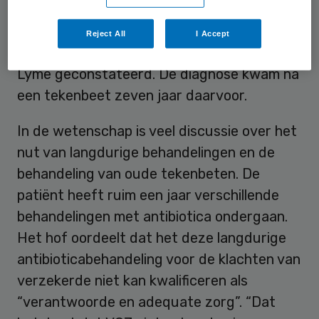
geworden.
Reject All
I Accept
Bij de verzekerde was in 2013 de ziekte van
Lyme geconstateerd. De diagnose kwam na
een tekenbeet zeven jaar daarvoor.
In de wetenschap is veel discussie over het
nut van langdurige behandelingen en de
behandeling van oude tekenbeten. De
patiënt heeft ruim een jaar verschillende
behandelingen met antibiotica ondergaan.
Het hof oordeelt dat het deze langdurige
antibioticabehandeling voor de klachten van
verzekerde niet kan kwalificeren als
“verantwoorde en adequate zorg”. “Dat