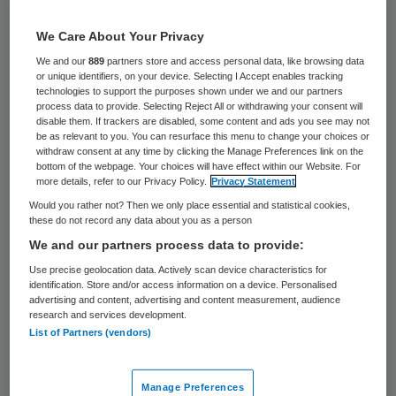
32 keer gelezen
We Care About Your Privacy
Verzekeraar VGZ hoeft de behandeling van
We and our
889
partners store and access personal data, like browsing data
een patiënt met de ziekte van Lyme door
or unique identifiers, on your device. Selecting I Accept enables tracking
technologies to support the purposes shown under we and our partners
een Belgische arts niet te vergoeden. Dat
process data to provide. Selecting Reject All or withdrawing your consent will
disable them. If trackers are disabled, some content and ads you see may not
heeft het gerechtshof in Arnhem dinsdag in
be as relevant to you. You can resurface this menu to change your choices or
withdraw consent at any time by clicking the Manage Preferences link on the
een bodemprocedure bepaald.
bottom of the webpage. Your choices will have effect within our Website. For
more details, refer to our Privacy Policy.
Privacy Statement
Volgens het hof hoeft de verzekeraar de
Would you rather not? Then we only place essential and statistical cookies,
these do not record any data about you as a person
langdurige antibioticabehandeling en
We and our partners process data to provide:
andere geneesmiddelen van zijn verzekerde
Use precise geolocation data. Actively scan device characteristics for
niet te vergoeden. Dat geldt ook voor de
identification. Store and/or access information on a device. Personalised
advertising and content, advertising and content measurement, audience
laboratoriumonderzoeken zoals een
research and services development.
bloedtestkit, voedselallergietest en
List of Partners (vendors)
urinetoxinetest van de patiënt, omdat de
medische noodzaak hiervan niet duidelijk is
Manage Preferences