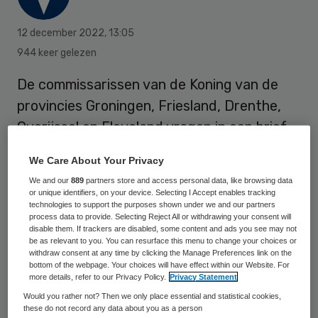
12 december 2022
,
13:05
944 keer gelezen
De commissarissen van de Koning van de
provincies Groningen, Friesland, Drenthe,
Overijssel en Flevoland vragen in een brief
aan het ministerie van Volksgezondheid om
We Care About Your Privacy
de kinderhartchirurgie in Groningen te
We and our
889
partners store and access personal data, like browsing data
houden. Dit meldt
RTV Noord
.
or unique identifiers, on your device. Selecting I Accept enables tracking
technologies to support the purposes shown under we and our partners
process data to provide. Selecting Reject All or withdrawing your consent will
disable them. If trackers are disabled, some content and ads you see may not
Zonder de afdeling zou de toegankelijkheid
be as relevant to you. You can resurface this menu to change your choices or
withdraw consent at any time by clicking the Manage Preferences link on the
van de zorg op academisch niveau op het
bottom of the webpage. Your choices will have effect within our Website. For
more details, refer to our Privacy Policy.
Privacy Statement
spel staan. Zij omarmen daarom ook het
Would you rather not? Then we only place essential and statistical cookies,
rapport van de Nederlandse Zorgautoriteit
these do not record any data about you as a person