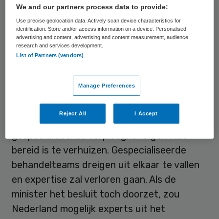
(NZa).
We and our partners process data to provide:
Use precise geolocation data. Actively scan device characteristics for
identification. Store and/or access information on a device. Personalised
Onomkeerbare gevolgen
advertising and content, advertising and content measurement, audience
research and services development.
List of Partners (vendors)
De NZa
concludeerde
vorige week dat het
‘geïsoleerd concentreren’ van
Manage Preferences
de
kinderhartchirurgie
grote onomkeerbare
gevolgen heeft. Zo staat er in het rapport
Reject All
I Accept
dat ruim 90 procent van de
gespecialiseerde verpleegkundigen niet
bereid is te verhuizen. Gespecialiseerde
behandelteams dreigen uit elkaar te vallen
en expertise zal verloren gaan. Als de
minister het besluit toch doorzet, zou
Nederland mogelijk experts uit het