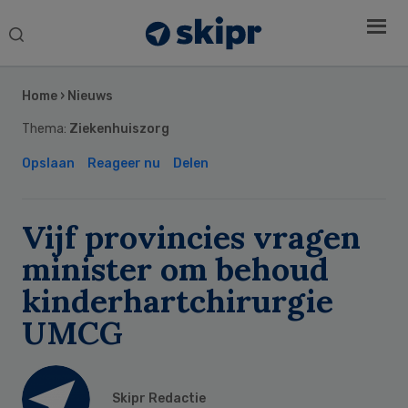
Search
this
Secondary
website
Sidebar
Home
›
Nieuws
Thema:
Ziekenhuiszorg
Opslaan
Reageer nu
Delen
Vijf provincies vragen
minister om behoud
kinderhartchirurgie
UMCG
Skipr Redactie