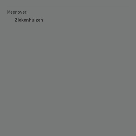
Meer over:
Ziekenhuizen
Primary
Sidebar