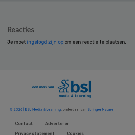
Reader
Reacties
Interactions
Je moet
ingelogd zijn op
om een reactie te plaatsen.
© 2026 | BSL Media & Learning
, onderdeel van
Springer Nature
Contact
Adverteren
Privacy statement
Cookies