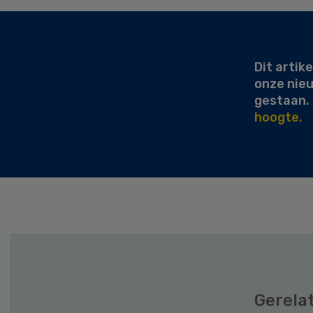
Secondary
Sidebar
Dit artike
onze nie
gestaan.
hoogte.
Gerela