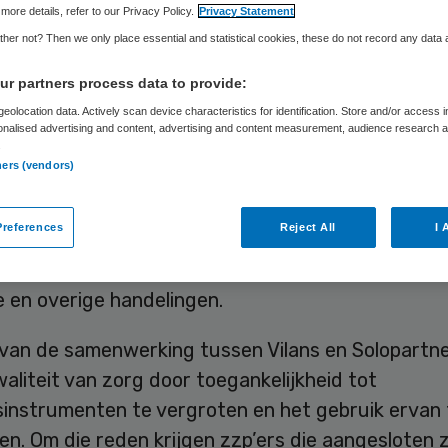
more details, refer to our Privacy Policy.
Privacy Statement
her not? Then we only place essential and statistical cookies, these do not record any data
Skipr Redactie
3 januari 2018
,
08:00
42 keer gelezen
r partners process data to provide:
eolocation data. Actively scan device characteristics for identification. Store and/or access 
onalised advertising and content, advertising and content measurement, audience research 
 SoloPartners, belangenbehartiger van zelfstandi
.
ners (vendors)
eners, hebben de intentie uitgesproken om met el
 gaan werken. De samenwerking houdt onder and
references
Reject All
I 
rs in de zorg toegang kunnen krijgen tot de Vilan
 met honderden zorgprotocollen voor voorbehou
le en overige handelingen.
 van de samenwerking tussen Vilans en Solopartne
aliteit van zorg door toegankelijkheid tot
sinstrumenten te vergroten en het gebruik ervan 
n. Om die reden krijgen zzp’ers die aangesloten zi