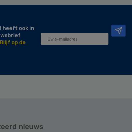
l heeft ook in
uwsbrief
Blijf op de
teerd nieuws