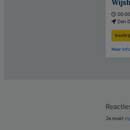
Wijs
00:00
Den D
Inschri
Meer inf
Reader
Reactie
Interactions
Je moet
in