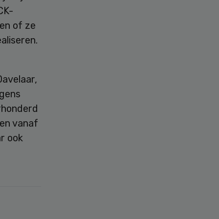
CK-
en of ze
aliseren.
Davelaar,
lgens
erhonderd
 en vanaf
r ook