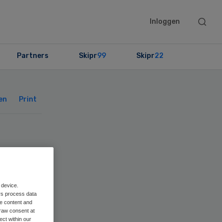
Searc
Inloggen
this
websit
Partners
Skipr
99
Skipr
22
Primary
Sidebar
en
Print
 device.
rs process data
me content and
raw consent at
ect within our