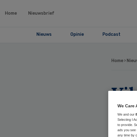
Home
Nieuwsbrief
Nieuws
Opinie
Podcast
Home
›
Nieu
Vil
sa
We Care 
We and our
So
Selecting I 
to provide. S
ads you see 
any time by c