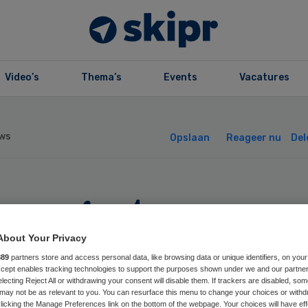
Video’s
Thema’s
Events
Vacatures
ws
Opslaan
Reageer nu
Del
ans gaat
menwerken met
About Your Privacy
889
partners store and access personal data, like browsing data or unique identifiers, on your
loPartners
Accept enables tracking technologies to support the purposes shown under we and our partne
electing Reject All or withdrawing your consent will disable them. If trackers are disabled, so
may not be as relevant to you. You can resurface this menu to change your choices or withd
licking the Manage Preferences link on the bottom of the webpage. Your choices will have eff