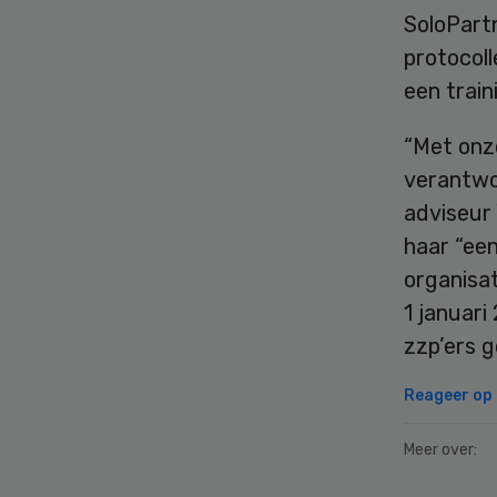
SoloPart
protocoll
een train
“Met onz
verantwoo
adviseur 
haar “ee
organisa
1 januar
zzp’ers 
Reageer op d
Meer over: