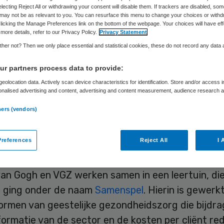
electing Reject All or withdrawing your consent will disable them. If trackers are disabled, so
may not be as relevant to you. You can resurface this menu to change your choices or withd
licking the Manage Preferences link on the bottom of the webpage. Your choices will have eff
Samira Ahli
14 juni 2019
,
08:54
511 keer gelezen
more details, refer to our Privacy Policy.
Privacy Statement
her not? Then we only place essential and statistical cookies, these do not record any data
r partners process data to provide:
van Gogh heeft in 2018 de gemiddelde wachttijd 
eolocation data. Actively scan device characteristics for identification. Store and/or access 
 behandeling in de specialistische ggz teruggebr
onalised advertising and content, advertising and content measurement, audience research 
.
en en blijft daarmee ver onder de norm van tien 
ners (vendors)
t uit de wachttijdrapportages vanuit Vektis. Volge
ieders heeft het strategische partnerschap met
references
Reject All
I 
keraar VGZ hier een belangrijke bijdrage aan gel
an Gogh en VGZ werken samen in een leertuin, die
t ging onder de naam
Samenspel
. Hierin is gewerk
ormen van geestelijke gezondheidszorg die bijdr
ormatie van de sector en de kosten per cliënt re