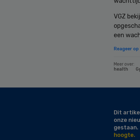
wachttijd
VGZ bekij
opgeschaa
een wacht
Reageer op d
Meer over:
health
G
Secondary
Sidebar
Dit artike
onze nie
gestaan.
hoogte.