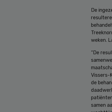
De ingeze
resultere
behandelw
Treeknorm
weken. La
“De resul
samenwer
maatschap
Vissers-K
de behan
daadwerke
patiënten
samen aa