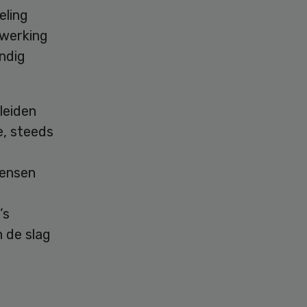
eling
nwerking
ndig
leiden
e, steeds
mensen
’s
 de slag