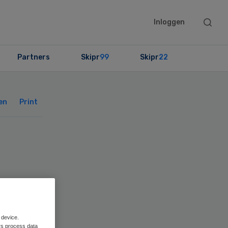
Searc
Inloggen
this
websit
Partners
Skipr
99
Skipr
22
Primary
Sidebar
en
Print
 device.
rs process data