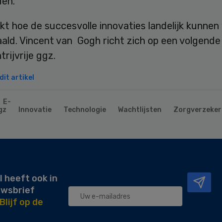
en.”
kt hoe de succesvolle innovaties landelijk kunne
ld. Vincent van Gogh richt zich op een volgende 
rijvrije ggz.
it artikel
E-
gz
Innovatie
Technologie
Wachtlijsten
Zorgverzeker
l heeft ook in
uwsbrief
Blijf op de