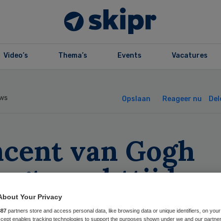
Video’s
Thema’s
Events
Vacatures
ws
Opslaan
Reageer nu
Del
ncent van Gogh
ngt wachttijd
stisch terug
About Your Privacy
887
partners store and access personal data, like browsing data or unique identifiers, on your
Accept enables tracking technologies to support the purposes shown under we and our partne