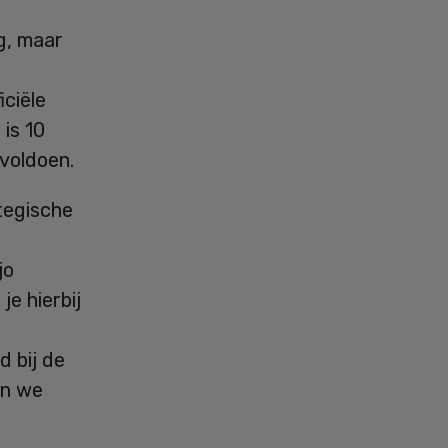
rg, maar
iciële
is 10
 voldoen.
tegische
jo
je hierbij
d bij de
en we