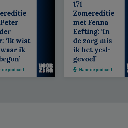
171
ereditie
Zomereditie
Peter
met Fenna
der
Eefting: ‘In
: ‘Ik wist
de zorg mis
 waar ik
ik het yes!-
begon’
gevoel’
r de podcast
Naar de podcast