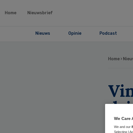
Home
Nieuwsbrief
Nieuws
Opinie
Podcast
Home
›
Nieu
Vi
dri
dra
We Care 
We and our
Selecting I 