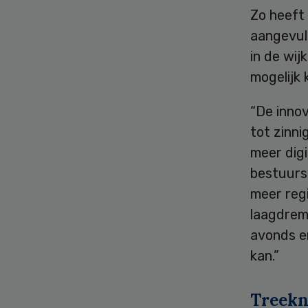
Zo heeft 
aangevul
in de wij
mogelijk
“De inno
tot zinni
meer digi
bestuurs
meer regi
laagdremp
avonds en
kan.”
Treek