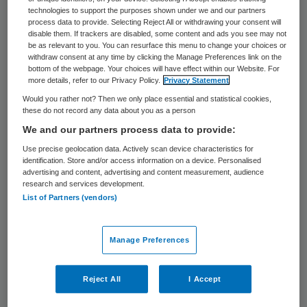
technologies to support the purposes shown under we and our partners
Arbeidsverhoudingen, Arbeidsmarkt en
process data to provide. Selecting Reject All or withdrawing your consent will
Internationale Betrekkingen. Langejan was
disable them. If trackers are disabled, some content and ads you see may not
be as relevant to you. You can resurface this menu to change your choices or
eind jaren negentig Directeur
withdraw consent at any time by clicking the Manage Preferences link on the
bottom of the webpage. Your choices will have effect within our Website. For
Arbeidsverhoudingen bij het ministerie van
more details, refer to our Privacy Policy.
Privacy Statement
Binnenlandse Zaken.
Would you rather not? Then we only place essential and statistical cookies,
these do not record any data about you as a person
We and our partners process data to provide:
Opvolger
Use precise geolocation data. Actively scan device characteristics for
identification. Store and/or access information on a device. Personalised
advertising and content, advertising and content measurement, audience
Nadat Borstlap in 2000 Directeur-Generaal
research and services development.
bij het ministerie van Onderwijs, Cultuur en
List of Partners (vendors)
Wetenschappen (OCW) werd, nam Langejan
diens functie van Directeur-Generaal bij
Manage Preferences
SZW over. Na zijn overstap naar OCW bleef
Borstlap zich als Directeur-Generaal
Reject All
I Accept
Strategie en Arbeidsmarkt met