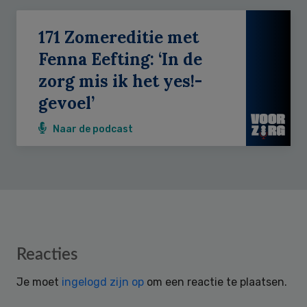
171 Zomereditie met
Fenna Eefting: ‘In de
zorg mis ik het yes!-
gevoel’
Naar de podcast
Reader
Reacties
Interactions
Je moet
ingelogd zijn op
om een reactie te plaatsen.