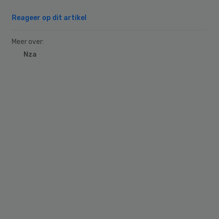
Reageer op dit artikel
Meer over:
Nza
Primary
Sidebar