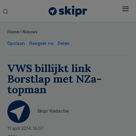
Search
this
Secondary
website
Sidebar
Home
›
Nieuws
Opslaan
Reageer nu
Delen
VWS billijkt link
Borstlap met NZa-
topman
Skipr Redactie
11 april 2014
,
16:07