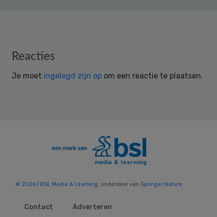
Reader
Reacties
Interactions
Je moet
ingelogd zijn op
om een reactie te plaatsen.
© 2026 | BSL Media & Learning
, onderdeel van
Springer Nature
Contact
Adverteren