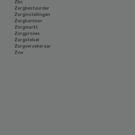
Zbc
Zorgbestuurder
Zorginstellingen
Zorgkantoor
Zorgmarkt
Zorgproces
Zorgstelsel
Zorgverzekeraar
Zvw
Primary
Sidebar