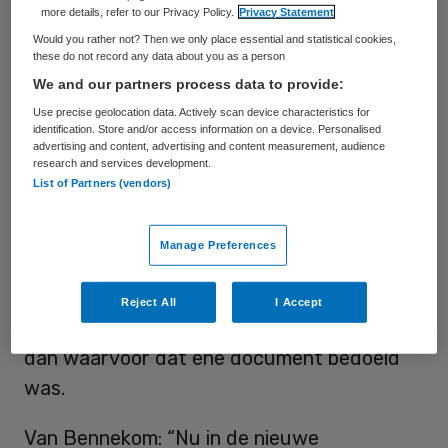
verantwoording afleggen. Dat zei directeur
more details, refer to our Privacy Policy.
Privacy Statement
Langdurige zorg Iris van Bennekom van het
Would you rather not? Then we only place essential and statistical cookies,
these do not record any data about you as a person
ministerie van VWS dinsdagavond tijdens
We and our partners process data to provide:
een bijeenkomst in Diemen.
Use precise geolocation data. Actively scan device characteristics for
identification. Store and/or access information on a device. Personalised
Tijdens de bijeenkomst werd het rapport
advertising and content, advertising and content measurement, audience
research and services development.
Meer tijd voor de cliënt
van Plexus
List of Partners (vendors)
gepresenteerd, over bureaucratie in de
zorg. Van Bennekom zei dat er welliswaar
Manage Preferences
één verantwoordingsdocument voor
zorginstellingen bestaat, maar dat met
Reject All
I Accept
name gemeenten steeds meer uitvragen
dan waarvoor dat ene document bedoeld
was.
Van Bennekom: “Nu in de nieuwe