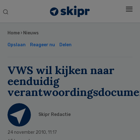
Search
this
Secondary
website
Sidebar
Home
›
Nieuws
Opslaan
Reageer nu
Delen
VWS wil kijken naar
eenduidig
verantwoordingsdocume
Skipr Redactie
24 november 2010
,
11:17