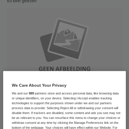
65 keer gelezen
We Care About Your Privacy
We and our
889
partners store and access personal data, like browsing data
or unique identifiers, on your device. Selecting I Accept enables tracking
technologies to support the purposes shown under we and our partners
Het ministerie van VWS zal bekijken of het
process data to provide. Selecting Reject All or withdrawing your consent will
mogelijk is te komen tot een meer eenduidig
disable them. If trackers are disabled, some content and ads you see may not
be as relevant to you. You can resurface this menu to change your choices or
jaardocument waarin zorginstellingen
withdraw consent at any time by clicking the Manage Preferences link on the
bottom of the webpage. Your choices will have effect within our Website. For