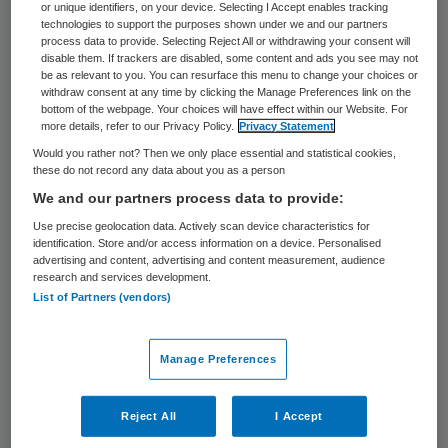
41 keer gelezen
or unique identifiers, on your device. Selecting I Accept enables tracking
technologies to support the purposes shown under we and our partners
process data to provide. Selecting Reject All or withdrawing your consent will
De weduwe van huisarts Tromp uit
disable them. If trackers are disabled, some content and ads you see may not
be as relevant to you. You can resurface this menu to change your choices or
Tuitjenhorn is het niet eens met het oordeel
withdraw consent at any time by clicking the Manage Preferences link on the
bottom of the webpage. Your choices will have effect within our Website. For
van de bestuursrechter dat haar man in
more details, refer to our Privacy Policy.
Privacy Statement
2013 terecht is geschorst. Ze eist
Would you rather not? Then we only place essential and statistical cookies,
these do not record any data about you as a person
eerherstel voor haar man en is naar de Raad
We and our partners process data to provide:
van State gestapt, zo heeft haar advocaat
Use precise geolocation data. Actively scan device characteristics for
laten weten.
identification. Store and/or access information on a device. Personalised
advertising and content, advertising and content measurement, audience
research and services development.
Huisarts Tromp gaf in 2013 een
List of Partners (vendors)
ongebruikelijk hoge dosis morfine aan een
terminaal zieke patiënt. Die overleed kort
Manage Preferences
daarna. De Inspectie voor de
Gezondheidszorg (IGZ) oordeelde dat
Reject All
I Accept
Tromp fout zat en stelde hem op non-