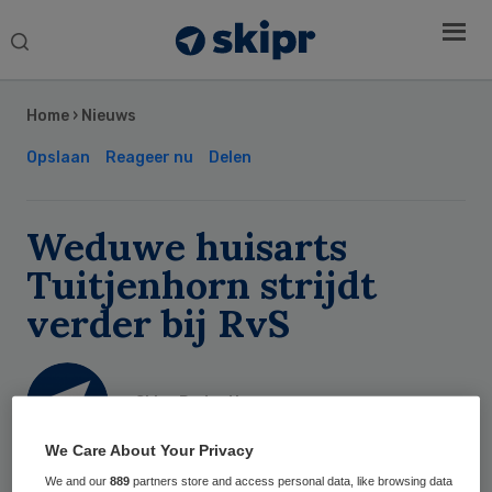
Search
this
Secondary
website
Sidebar
Home
›
Nieuws
Opslaan
Reageer nu
Delen
Weduwe huisarts
Tuitjenhorn strijdt
verder bij RvS
Skipr Redactie
We Care About Your Privacy
21 juli 2015
,
20:22
We and our
889
partners store and access personal data, like browsing data