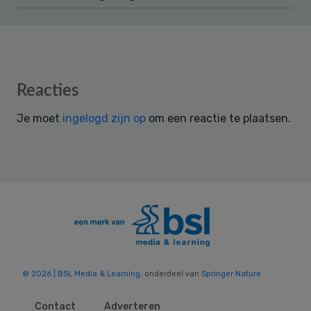
Reader
Reacties
Interactions
Je moet
ingelogd zijn op
om een reactie te plaatsen.
© 2026 | BSL Media & Learning
, onderdeel van
Springer Nature
Contact
Adverteren