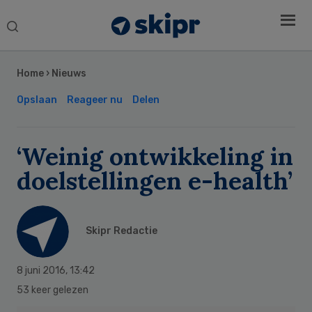
Search
this
Secondary
website
Sidebar
Home
›
Nieuws
Opslaan
Reageer nu
Delen
‘Weinig ontwikkeling in
doelstellingen e-health’
Skipr Redactie
8 juni 2016
,
13:42
53 keer gelezen