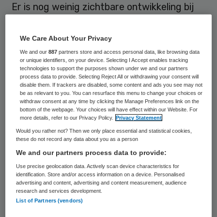
Er is nog weinig zichtbare ontwikkeling bij
twee van de drie doelstellingen om
chronisch zieken, kwetsbare ouderen en
We Care About Your Privacy
mensen met zorg en ondersteuning thuis
We and our
887
partners store and access personal data, like browsing data
or unique identifiers, on your device. Selecting I Accept enables tracking
door middel van e-health de regie te geven
technologies to support the purposes shown under we and our partners
over hun gezondheid. Zo is het
process data to provide. Selecting Reject All or withdrawing your consent will
disable them. If trackers are disabled, some content and ads you see may not
internetgebruik onder deze doelgroepen
be as relevant to you. You can resurface this menu to change your choices or
withdraw consent at any time by clicking the Manage Preferences link on the
lager dan bij andere zorggebruikers en
bottom of the webpage. Your choices will have effect within our Website. For
more details, refer to our Privacy Policy.
Privacy Statement
heeft ongeveer een derde van de chronisch
Would you rather not? Then we only place essential and statistical cookies,
zieken en ouderen geen behoefte om
these do not record any data about you as a person
zelfstandig gezondheidsmetingen uit te
We and our partners process data to provide:
voeren.
Use precise geolocation data. Actively scan device characteristics for
identification. Store and/or access information on a device. Personalised
advertising and content, advertising and content measurement, audience
Dit blijkt uit de
doelstellingenmeting
die
research and services development.
List of Partners (vendors)
Nictiz en het NIVEL hebben opgesteld in