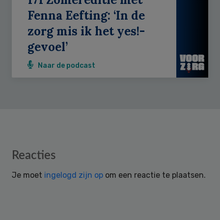
Fenna Eefting: ‘In de
zorg mis ik het yes!-
gevoel’
Naar de podcast
Reader
Reacties
Interactions
Je moet
ingelogd zijn op
om een reactie te plaatsen.