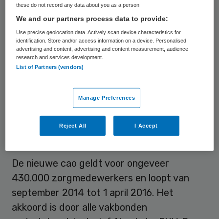
verzorgingshuizen, thuiszorg, kraamzorg
these do not record any data about you as a person
We and our partners process data to provide:
en jeugdgezondheidszorg. De
Use precise geolocation data. Actively scan device characteristics for
achterbannen van de vakbonden Abvakabo
identification. Store and/or access information on a device. Personalised
FNV, CNV Publieke Zaak, FBZ en NU’91
advertising and content, advertising and content measurement, audience
research and services development.
zullen de komende dagen stemmen over
List of Partners (vendors)
het onderhandelingsakkoord dat op 23
september jl. werd bereikt. Als ook zij
Manage Preferences
akkoord gaan, betekent dat dat er een
nieuwe CAO is voor de grootste branche in
Reject All
I Accept
Nederland.
De nieuwe cao geldt voor ongeveer
430.000 zorgmedewerkers en loopt van
september 2014 tot 1 april 2016. Het
akkoord is door alle vakbonden