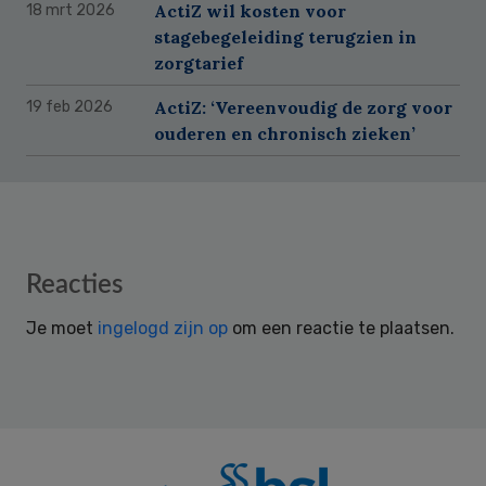
ActiZ wil kosten voor
18 mrt 2026
stagebegeleiding terugzien in
zorgtarief
ActiZ: ‘Vereenvoudig de zorg voor
19 feb 2026
ouderen en chronisch zieken’
Reader
Reacties
Interactions
Je moet
ingelogd zijn op
om een reactie te plaatsen.