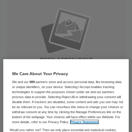
We Care About Your Privacy
We and our
889
partners store and access personal data, like browsing data
or unique identifiers, on your device. Selecting I Accept enables tracking
technologies to support the purposes shown under we and our partners
Man with thumbs up Autor Birgelen Band 1 Ich und der Kunde
process data to provide. Selecting Reject All or withdrawing your consent will
disable them. If trackers are disabled, some content and ads you see may not
Publikationsname / Publikationsnummer / E-Tag TT.MM.JJJJ (optional)
be as relevant to you. You can resurface this menu to change your choices or
withdraw consent at any time by clicking the Manage Preferences link on the
De leden van ActiZ en BTN hebben
bottom of the webpage. Your choices will have effect within our Website. For
more details, refer to our Privacy Policy.
Privacy Statement
ingestemd met de cao in de verpleeg- en
Would you rather not? Then we only place essential and statistical cookies,