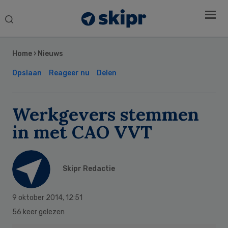
Search
this
Secondary
website
Sidebar
Home
›
Nieuws
Opslaan
Reageer nu
Delen
Werkgevers stemmen
in met CAO VVT
Skipr Redactie
9 oktober 2014
,
12:51
56 keer gelezen