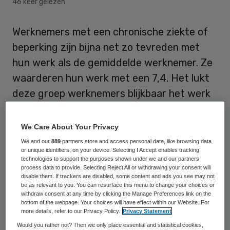
46 keer gelezen
Werknemers met een chronische ziekte of
beperking zijn bijna net zo tevreden met
hun werk als de gemiddelde werknemer. Ze
waarderen hun werk met een 7,4. Het lukt
deze groep werknemers blijkbaar het werk
zo in te richten dat ze naar tevredenheid
kunnen werken, constateert NIVEL op basis
We Care About Your Privacy
van eigen onderzoek.
We and our
889
partners store and access personal data, like browsing data
or unique identifiers, on your device. Selecting I Accept enables tracking
technologies to support the purposes shown under we and our partners
Factoren die de tevredenheid met het werk
process data to provide. Selecting Reject All or withdrawing your consent will
disable them. If trackers are disabled, some content and ads you see may not
van werkenden met een chronische ziekte
be as relevant to you. You can resurface this menu to change your choices or
of beperking beïnvloeden zijn zowel
withdraw consent at any time by clicking the Manage Preferences link on the
bottom of the webpage. Your choices will have effect within our Website. For
gerelateerd aan werk- als
more details, refer to our Privacy Policy.
Privacy Statement
gezondheidskenmerken. Uitdagender of
Would you rather not? Then we only place essential and statistical cookies,