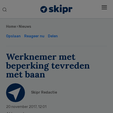
Search
this
Secondary
website
Sidebar
Home
›
Nieuws
Opslaan
Reageer nu
Delen
Werknemer met
beperking tevreden
met baan
Skipr Redactie
20 november 2017
,
12:01