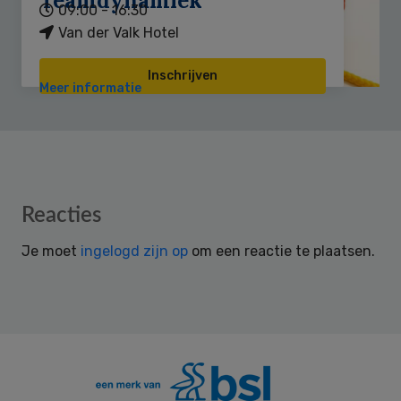
Teamdynamiek
09:00 - 16:30
Van der Valk Hotel
Inschrijven
Meer informatie
Reader
Reacties
Interactions
Je moet
ingelogd zijn op
om een reactie te plaatsen.