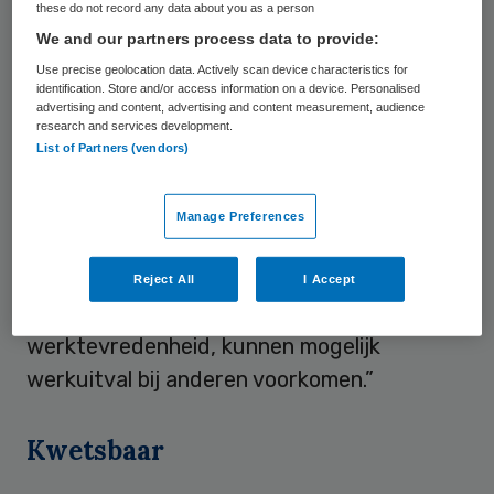
these do not record any data about you as a person
juist minder belastend werk en meer begrip
We and our partners process data to provide:
van de leidinggevende kan de tevredenheid
Use precise geolocation data. Actively scan device characteristics for
van de werknemers met een chronische
identification. Store and/or access information on a device. Personalised
advertising and content, advertising and content measurement, audience
ziekte of beperking vergroten, aldus NIVEL.
research and services development.
List of Partners (vendors)
“Het is goed om te zien dat werkenden met
een chronische ziekte of beperking hun
Manage Preferences
werk zo positief waarderen”, zegt NIVEL-
onderzoeker Iris de Putter. “Inzicht in de
Reject All
I Accept
factoren die van invloed zijn op hun
werktevredenheid, kunnen mogelijk
werkuitval bij anderen voorkomen.”
Kwetsbaar