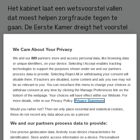
Het kabinet laat een wetsvoorstel vallen
dat moest helpen zorgfraude tegen te
gaan. De Eerste Kamer dreigt het voorstel
af te keuren omdat het de privacy van
verzekerden in de waagschaal zou stellen.
We Care About Your Privacy
Minister Bruno Bruins voor Medische Zorg
We and our
889
partners store and access personal data, like browsing data
gaat het daarom herschrijven.
or unique identifiers, on your device. Selecting I Accept enables tracking
technologies to support the purposes shown under we and our partners
process data to provide. Selecting Reject All or withdrawing your consent will
De nieuwe wet is in 2016, onder het vorige
disable them. If trackers are disabled, some content and ads you see may not
be as relevant to you. You can resurface this menu to change your choices or
kabinet van VVD en PvdA, goedgekeurd
withdraw consent at any time by clicking the Manage Preferences link on the
bottom of the webpage. Your choices will have effect within our Website. For
door de Tweede Kamer. De PvdA heeft zich
more details, refer to our Privacy Policy.
Privacy Statement
echter inmiddels tegen het voorstel
Would you rather not? Then we only place essential and statistical cookies,
these do not record any data about you as a person
gekeerd en in de senaat is geen
We and our partners process data to provide:
meerderheid meer te vinden.
Use precise geolocation data. Actively scan device characteristics for
identification. Store and/or access information on a device. Personalised