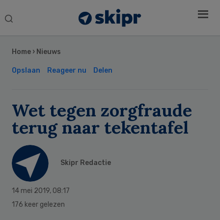
Search
this
Secondary
website
Sidebar
Home
›
Nieuws
Opslaan
Reageer nu
Delen
Wet tegen zorgfraude
terug naar tekentafel
Skipr Redactie
14 mei 2019
,
08:17
176 keer gelezen