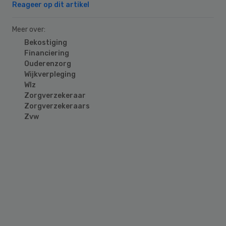
Reageer op dit artikel
Meer over:
Bekostiging
Financiering
Ouderenzorg
Wijkverpleging
Wlz
Zorgverzekeraar
Zorgverzekeraars
Zvw
Primary
Sidebar