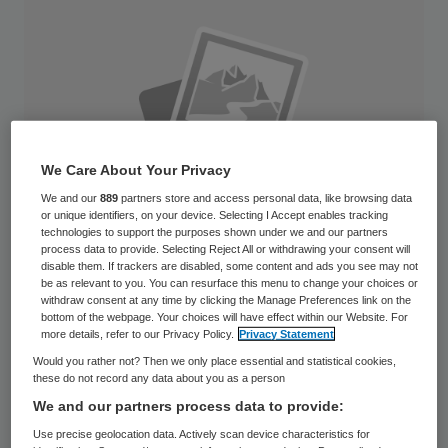
We Care About Your Privacy
We and our
889
partners store and access personal data, like browsing data
or unique identifiers, on your device. Selecting I Accept enables tracking
technologies to support the purposes shown under we and our partners
process data to provide. Selecting Reject All or withdrawing your consent will
disable them. If trackers are disabled, some content and ads you see may not
be as relevant to you. You can resurface this menu to change your choices or
withdraw consent at any time by clicking the Manage Preferences link on the
bottom of the webpage. Your choices will have effect within our Website. For
Sinds de wijkverpleging onder de
more details, refer to our Privacy Policy.
Privacy Statement
Zorgverzekeringswet (Zvw) valt, rijzen de
Would you rather not? Then we only place essential and statistical cookies,
these do not record any data about you as a person
kosten volgens zorgverzekeraars de pan
We and our partners process data to provide:
uit. Om de premiestijging binnen de perken
Use precise geolocation data. Actively scan device characteristics for