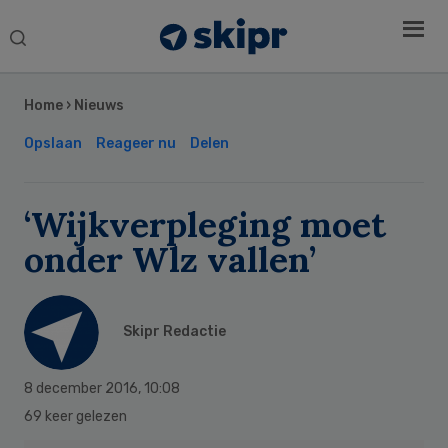
Search
this
Secondary
website
Sidebar
Home
›
Nieuws
Opslaan
Reageer nu
Delen
‘Wijkverpleging moet
onder Wlz vallen’
Skipr Redactie
8 december 2016
,
10:08
69 keer gelezen