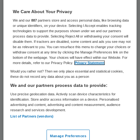
163 keer gelezen
We Care About Your Privacy
Het Centrum indicatiestelling zorg (CIZ)
We and our
887
partners store and access personal data, like browsing data
or unique identifiers, on your device. Selecting I Accept enables tracking
heeft per 1 januari 2011 de Wmo-
technologies to support the purposes shown under we and our partners
activiteiten afgesplitst. De divisie
process data to provide. Selecting Reject All or withdrawing your consent will
disable them. If trackers are disabled, some content and ads you see may not
Maatschappelijke Ondersteuning van het
be as relevant to you. You can resurface this menu to change your choices or
withdraw consent at any time by clicking the Manage Preferences link on the
CIZ gaat als zelfstandige stichting verder
bottom of the webpage. Your choices will have effect within our Website. For
more details, refer to our Privacy Policy.
Privacy Statement
onder de naam de MO-zaak.
Would you rather not? Then we only place essential and statistical cookies,
these do not record any data about you as a person
Door de verzelfstandiging kan de
MO-zaak
We and our partners process data to provide:
sneller inspelen op veranderingen in de
Use precise geolocation data. Actively scan device characteristics for
markt voor zorg en welzijn. De MO-zaak is
identification. Store and/or access information on a device. Personalised
advertising and content, advertising and content measurement, audience
marktleider op het gebied van Wmo-
research and services development.
List of Partners (vendors)
indicaties en -advisering voor gemeenten.
Manage Preferences
Samenwerking