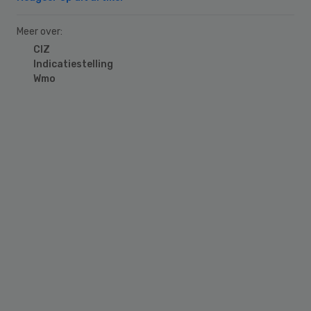
Meer over:
CIZ
Indicatiestelling
Wmo
Primary
Sidebar