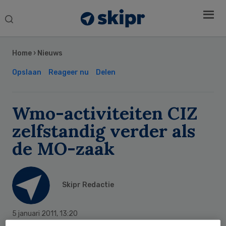
Search
this
Secondary
website
Sidebar
Home
›
Nieuws
Opslaan
Reageer nu
Delen
Wmo-activiteiten CIZ
zelfstandig verder als
de MO-zaak
Skipr Redactie
5 januari 2011
,
13:20