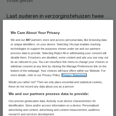
34 keer gelezen
Laat ouderen in verzorginstehuizen twee
keer per week 5 minuten onder de
zonnebank gaan. Dat is goed voor hun
We Care About Your Privacy
vitamine D-niveau en daarnaast ook voor
We and our
887
partners store and access personal data, like browsing data
or unique identifiers, on your device. Selecting I Accept enables tracking
hun moraal. Dat stelt specialist
technologies to support the purposes shown under we and our partners
process data to provide. Selecting Reject All or withdrawing your consent will
ouderengeneeskunde Victor Chel, die
disable them. If trackers are disabled, some content and ads you see may not
maandag promoveert bij het VUmc.
be as relevant to you. You can resurface this menu to change your choices or
withdraw consent at any time by clicking the Manage Preferences link on the
bottom of the webpage. Your choices will have effect within our Website. For
75 procent van de bewoners van verpleeg-
more details, refer to our Privacy Policy.
Privacy Statement
en verzorgingstehuizen krijgt te weinig
Would you rather not? Then we only place essential and statistical cookies,
these do not record any data about you as a person
vitamine D binnen, blijkt uit Chels
We and our partners process data to provide:
onderzoek.
Use precise geolocation data. Actively scan device characteristics for
identification. Store and/or access information on a device. Personalised
advertising and content, advertising and content measurement, audience
Vitamine D
research and services development.