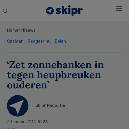
Search
this
Secondary
website
Sidebar
Home
›
Nieuws
Opslaan
Reageer nu
Delen
‘Zet zonnebanken in
tegen heupbreuken
ouderen’
Skipr Redactie
3 februari 2014
,
10:26