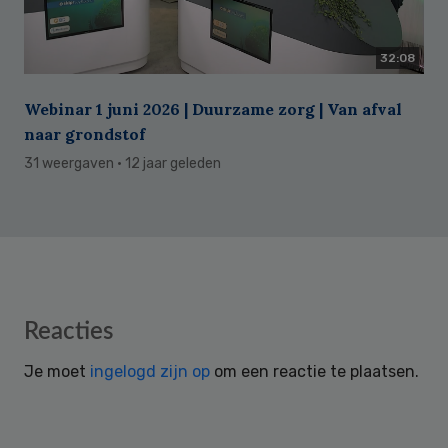
32:08
Webinar 1 juni 2026 | Duurzame zorg | Van afval
naar grondstof
31 weergaven
· 12 jaar geleden
Reader
Reacties
Interactions
Je moet
ingelogd zijn op
om een reactie te plaatsen.