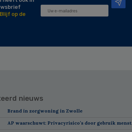
l heeft ook in
uwsbrief
Blijf op de
teerd nieuws
Brand in zorgwoning in Zwolle
AP waarschuwt: Privacyrisico’s door gebruik menst