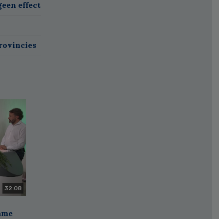
een effect
rovincies
32:08
zame