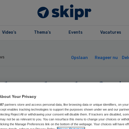
Video’s
Thema’s
Events
Vacatures
ws
Opslaan
Reageer nu
Del
eke roker leeft 5
r langer na stopp
About Your Privacy
887
partners store and access personal data, like browsing data or unique identifiers, on your
Accept enables tracking technologies to support the purposes shown under we and our partne
electing Reject All or withdrawing your consent will disable them. If trackers are disabled, so
may not be as relevant to you. You can resurface this menu to change your choices or withd
licking the Manage Preferences link on the bottom of the webpage. Your choices will have eff