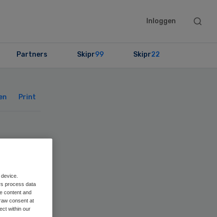
Searc
Inloggen
this
websit
Partners
Skipr
99
Skipr
22
Primary
Sidebar
en
Print
en’
 device.
rs process data
me content and
raw consent at
ect within our