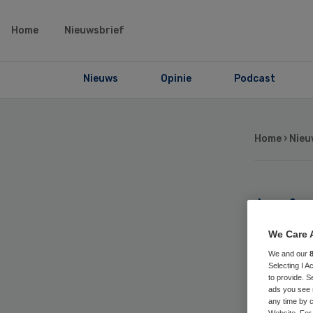
Home
Nieuwsbrief
Nieuws
Opinie
Podcast
Home
›
Nieu
‘Zi
jaa
We Care 
We and our
Selecting I 
to provide. S
ads you see 
any time by c