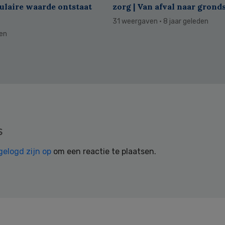
culaire waarde ontstaat
zorg | Van afval naar grond
31 weergaven
· 8 jaar geleden
den
s
gelogd zijn op
om een reactie te plaatsen.