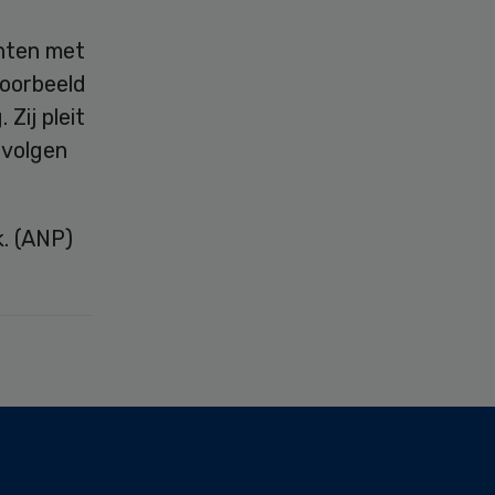
nten met
voorbeeld
Zij pleit
evolgen
. (ANP)