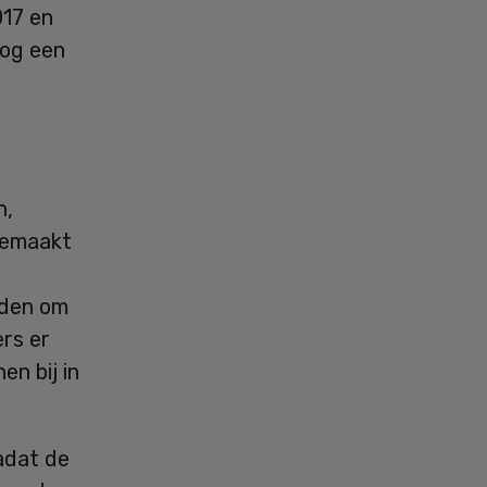
017 en
nog een
n,
gemaakt
eden om
rs er
n bij in
adat de