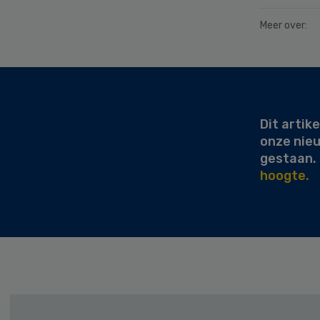
Meer over:
Secondary
Sidebar
Dit artike
onze nie
gestaan.
hoogte.