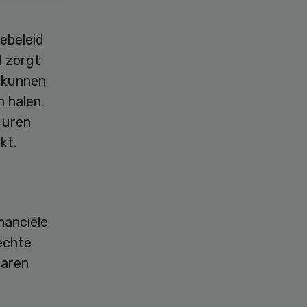
ebeleid
d zorgt
r kunnen
 halen.
-uren
kt.
nanciële
echte
jaren