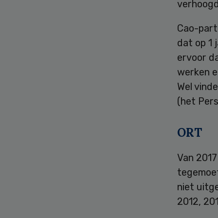
verhoogd
Cao-part
dat op 1 
ervoor d
werken e
Wel vind
(het Per
ORT
Van 2017 
tegemoet
niet uit
2012, 20