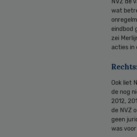
NVZ de v
wat betre
onregelma
eindbod g
zei Merl
acties in
Rechts
Ook liet
de nog n
2012, 201
de NVZ o
geen jur
was voor