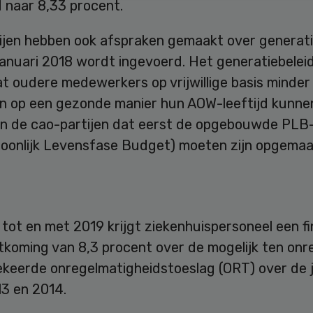
 naar 8,33 procent.
ijen hebben ook afspraken gemaakt over generati
januari 2018 wordt ingevoerd. Het generatiebelei
at oudere medewerkers op vrijwillige basis minde
n op een gezonde manier hun AOW-leeftijd kunnen
en de cao-partijen dat eerst de opgebouwde PLB
soonlijk Levensfase Budget) moeten zijn opgemaa
tot en met 2019 krijgt ziekenhuispersoneel een fi
koming van 8,3 procent over de mogelijk ten onr
gekeerde onregelmatigheidstoeslag (ORT) over de 
13 en 2014.