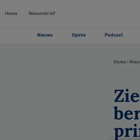
Home
Nieuwsbrief
Nieuws
Opinie
Podcast
Home
›
Nieu
Zi
ber
pr