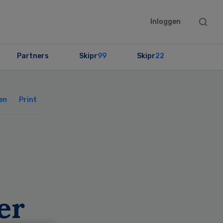
Searc
Inloggen
this
websit
Partners
Skipr
99
Skipr
22
Primary
Sidebar
en
Print
er