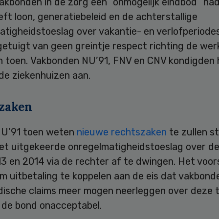
akbonden in de zorg een “onmogelijk eindbod” ha
ft loon, generatiebeleid en de achterstallige
tigheidstoeslag over vakantie- en verlofperiodes
etuigt van geen greintje respect richting de wer
ijn toen. Vakbonden NU’91, FNV en CNV kondigden 
 de ziekenhuizen aan.
zaken
 NU’91 toen weten
nieuwe rechtszaken
te zullen s
iet uitgekeerde onregelmatigheidstoeslag over de
3 en 2014 via de rechter af te dwingen. Het voor
m uitbetaling te koppelen aan de eis dat vakbond
idische claims meer mogen neerleggen over deze t
 de bond onacceptabel.