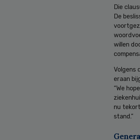
Die claus
De beslis
voortgeze
woordvoer
willen do
compensa
Volgens d
eraan bij
“We hopen
ziekenhu
nu tekort
stand.”
Genera