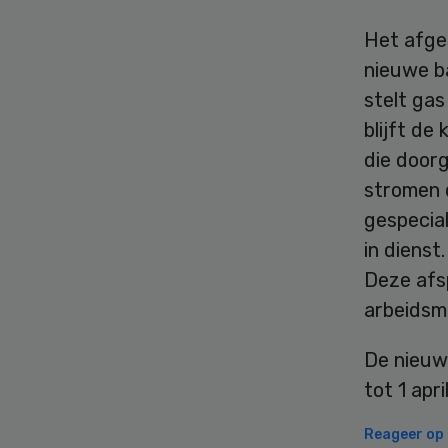
Het afge
nieuwe b
stelt gas
blijft de
die doorg
stromen 
gespecial
in diens
Deze afs
arbeidsm
De nieuwe
tot 1 apri
Reageer op d