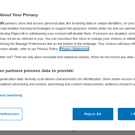
o
About Your Privacy
889
partners store and access personal data, like browsing data or unique identifiers, on your
Accept enables tracking technologies to support the purposes shown under we and our partne
electing Reject All or withdrawing your consent will disable them. If trackers are disabled, so
Skipr Redactie
16 mei 2017
,
05:09
74 keer gelezen
may not be as relevant to you. You can resurface this menu to change your choices or withd
licking the Manage Preferences link on the bottom of the webpage. Your choices will have eff
more details, refer to our Privacy Policy.
Privacy Statement
her not? Then we only place essential and statistical cookies, these do not record any data
n en werkgevers hebben een principeakkoord ge
ranche ziekenhuizen. In het principeakkoord zijn 
r partners process data to provide:
hoging, generatiebeleid en het veel bediscussiee
eolocation data. Actively scan device characteristics for identification. Store and/or access 
onalised advertising and content, advertising and content measurement, audience research 
k opgelost.
.
ners (vendors)
t
de Nederlandse Vereniging van Ziekenhuizen (NV
references
Reject All
I 
knemers is een loonsverhoging afgesproken van in
cent. Daarnaast wordt de opbouw van het vakant