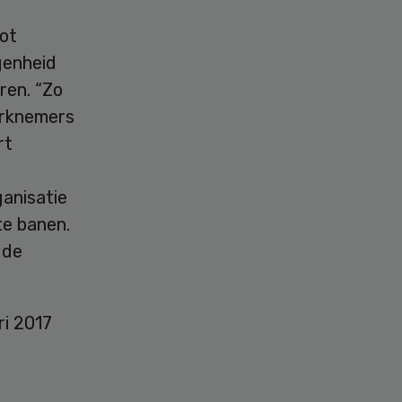
ot
genheid
ren. “Zo
werknemers
rt
ganisatie
te banen.
 de
ri 2017