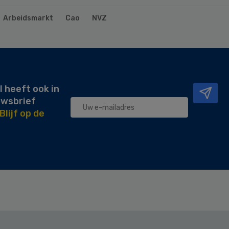
Arbeidsmarkt
Cao
NVZ
l heeft ook in
uwsbrief
Blijf op de