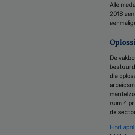
Alle mede
2018 een 
eenmalige
Oploss
De vakbon
bestuurd
die oplos
arbeidsm
mantelzo
ruim 4 pr
de sector
Eind april