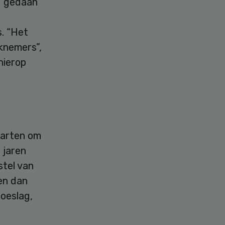
d gedaan
. “Het
knemers”,
hierop
tarten om
 jaren
stel van
en dan
oeslag,