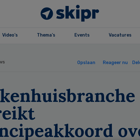
Video’s
Thema’s
Events
Vacatures
ws
Opslaan
Reageer nu
Del
ekenhuisbranche
eikt
incipeakkoord ov