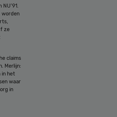
n NU’91.
rt worden
rts,
f ze
t
he claims
 Merlijn:
 in het
tsen waar
org in