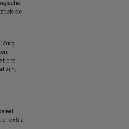
logische
 zoals de
 “Zorg
ten,
et ons
d zijn,
beleid
t er extra