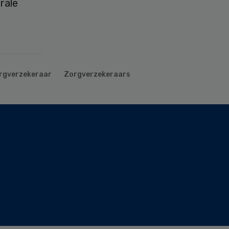
rale
rgverzekeraar
Zorgverzekeraars