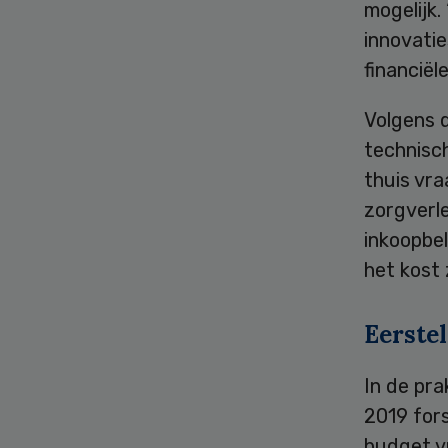
mogelijk.
innovatie
financiël
Volgens d
technisch
thuis vra
zorgverl
inkoopbel
het kost 
Eerstel
In de pra
2019 fors
budget v