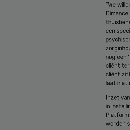
“We wille
Dimence i
thuisbeh
een speci
psychisch
zorginhou
nog een 
cliënt te
cliënt zi
laat niet
Inzet va
in instel
Platform
worden si