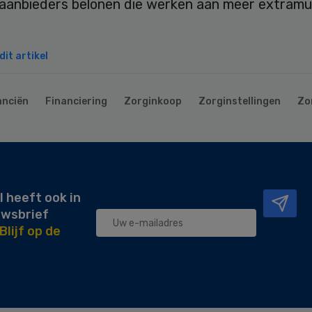
aanbieders belonen die werken aan meer extramu
it artikel
anciën
Financiering
Zorginkoop
Zorginstellingen
Zo
l heeft ook in
uwsbrief
Blijf op de