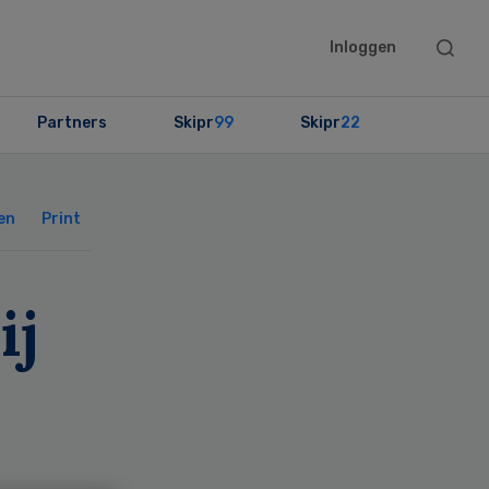
Searc
Inloggen
this
websit
Partners
Skipr
99
Skipr
22
Primary
Sidebar
en
Print
ij