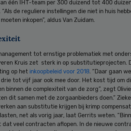
van één IHT-team per 300 duizend tot 400 duize
 “Als de reguliere instellingen die niet in huis hebb
 moeten inkopen”, aldus Van Zuidam.
xiteit
management tot ernstige problematiek met onder
lveren Kruis zet sterk in op substitutieprojecten. 
ting op het
inkoopbeleid voor 2018
. “Daar gaan w
rie tot vijf jaar ook mee door. Het kost tijd om d
n binnen de complexiteit van de zorg”, zegt Olivie
en dit samen met de zorgaanbieders doen.” Ziek
rken aan substitutie krijgen bij krimp compensat
lasten, net als vorig jaar, laat Gerrits weten. “Bin
 dat veel contracten aflopen. In de nieuwe contr