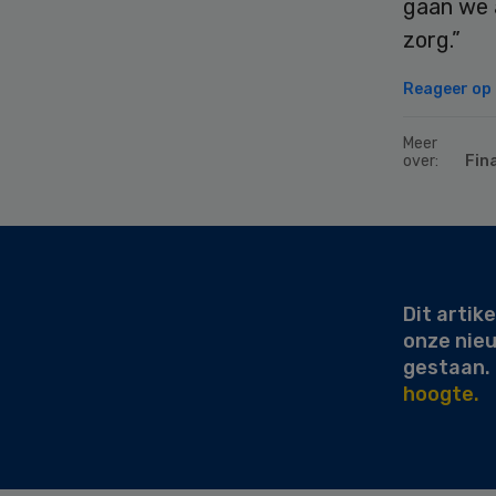
gaan we 
zorg.”
Reageer op d
Meer
over:
Fin
Secondary
Sidebar
Dit artike
onze nie
gestaan.
hoogte.