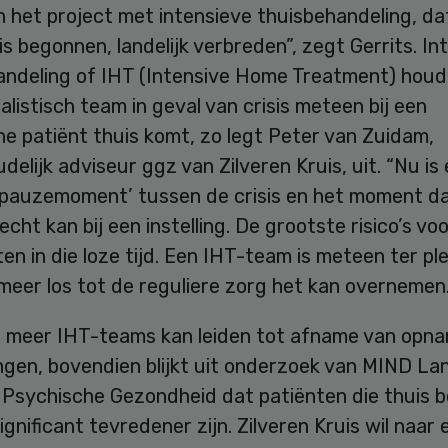
n het project met intensieve thuisbehandeling, dat
s begonnen, landelijk verbreden”, zegt Gerrits. In
andeling of IHT (Intensive Home Treatment) houdt
alistisch team in geval van crisis meteen bij een
e patiënt thuis komt, zo legt Peter van Zuidam,
delijk adviseur ggz van Zilveren Kruis, uit. “Nu is
‘pauzemoment’ tussen de crisis en het moment d
recht kan bij een instelling. De grootste risico’s vo
tten in die loze tijd. Een IHT-team is meteen ter pl
 meer los tot de reguliere zorg het kan overnemen.
n meer IHT-teams kan leiden tot afname van op
lingen, bovendien blijkt uit onderzoek van MIND Lan
 Psychische Gezondheid dat patiënten die thuis 
gnificant tevredener zijn. Zilveren Kruis wil naar 