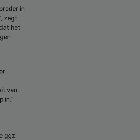
breder in
, zegt
 dat het
igen
or
eit van
 in.”
e ggz.