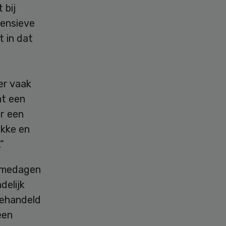
 bij
tensieve
 in dat
 er vaak
at een
or een
ekke en
”
namedagen
delijk
behandeld
een