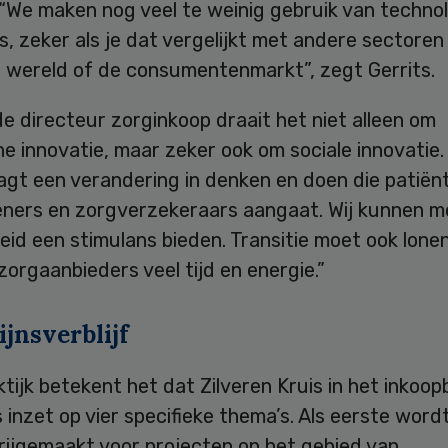
 “We maken nog veel te weinig gebruik van techno
s, zeker als je dat vergelijkt met andere sectoren
e wereld of de consumentenmarkt”, zegt Gerrits.
e directeur zorginkoop draait het niet alleen om
e innovatie, maar zeker ook om sociale innovatie.
agt een verandering in denken en doen die patiën
eners en zorgverzekeraars aangaat. Wij kunnen m
eid een stimulans bieden. Transitie moet ook lonen
zorgaanbieders veel tijd en energie.”
ijnsverblijf
ktijk betekent het dat Zilveren Kruis in het inkoop
 inzet op vier specifieke thema’s. Als eerste word
rijgemaakt voor projecten op het gebied van