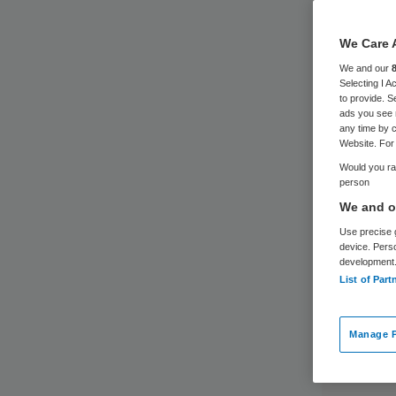
We Care 
We and our
Selecting I 
to provide. S
ads you see 
any time by c
Website. For 
Would you rat
person
We and ou
Use precise g
device. Pers
development
List of Part
Manage P