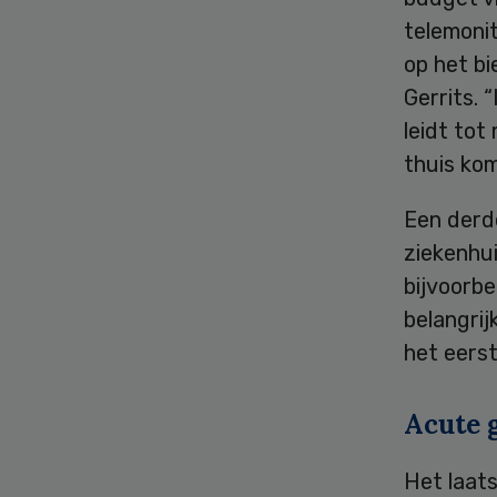
telemoni
op het b
Gerrits. 
leidt tot
thuis ko
Een derd
ziekenhui
bijvoorbe
belangrij
het eerst
Acute 
Het laat