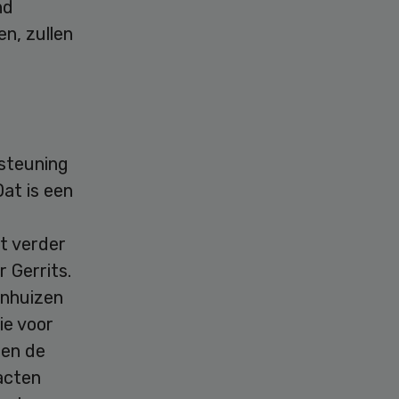
nd
en, zullen
steuning
Dat is een
e
it verder
r Gerrits.
enhuizen
ie voor
nen de
acten