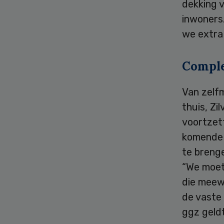
dekking 
inwoners.
we extra
Comple
Van zelf
thuis, Zi
voortzet
komende d
te brenge
“We moet
die meewe
de vaste 
ggz geldt