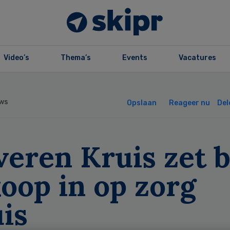
Video’s
Thema’s
Events
Vacatures
ws
Opslaan
Reageer nu
Del
veren Kruis zet b
oop in op zorg
is