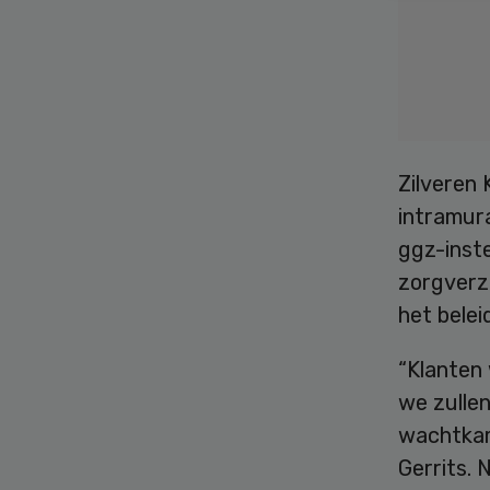
Zilveren 
intramura
ggz-inste
zorgverz
het belei
“Klanten 
we zulle
wachtkame
Gerrits.