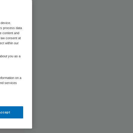
 device.
rs process data
me content and
raw consent at
ect within our
 about you as a
information on a
and services
Accept