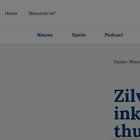
Home
Nieuwsbrief
Nieuws
Opinie
Podcast
Home
›
Nieu
Zil
ink
thu