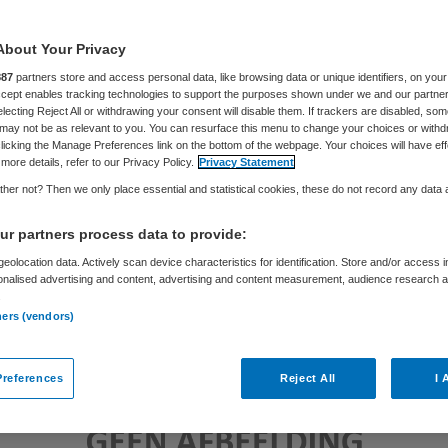
About Your Privacy
Skipr Redactie
30 maart 2018
,
05:00
131 keer gelezen
887
partners store and access personal data, like browsing data or unique identifiers, on your
Accept enables tracking technologies to support the purposes shown under we and our partne
electing Reject All or withdrawing your consent will disable them. If trackers are disabled, so
may not be as relevant to you. You can resurface this menu to change your choices or withd
licking the Manage Preferences link on the bottom of the webpage. Your choices will have eff
more details, refer to our Privacy Policy.
Privacy Statement
her not? Then we only place essential and statistical cookies, these do not record any data
r partners process data to provide:
eolocation data. Actively scan device characteristics for identification. Store and/or access 
onalised advertising and content, advertising and content measurement, audience research 
.
ners (vendors)
references
Reject All
I 