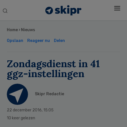
Search
this
Secondary
website
Sidebar
Home
›
Nieuws
Opslaan
Reageer nu
Delen
Zondagsdienst in 41
ggz-instellingen
Skipr Redactie
22 december 2016
,
15:05
10 keer gelezen