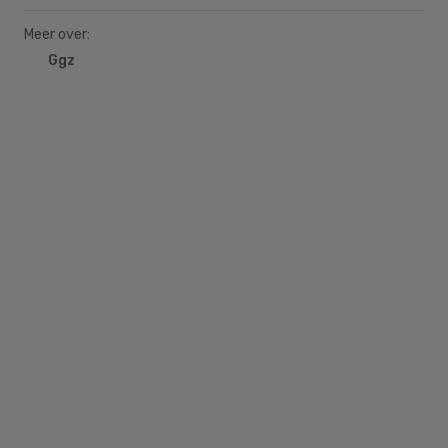
Meer over:
Ggz
Primary
Sidebar