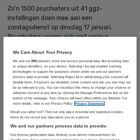
Zo’n 1500 psychiaters uit 41 ggz-
instellingen doen mee aan een
zondagsdienst op dinsdag 17 januari.
Psychiaters voelen zich niet serieus
genomen, omdat ggz-instellingen blijven
We Care About Your Privacy
weigeren om het werkgeversdeel van de
We and our
889
partners store and access personal data, like browsing data
vrijgevallen pensioenpremie terug te geven.
or unique identifiers, on your device. Selecting I Accept enables tracking
technologies to support the purposes shown under we and our partners
process data to provide. Selecting Reject All or withdrawing your consent will
Dit meldt de Landelijke vereniging van
disable them. If trackers are disabled, some content and ads you see may not
be as relevant to you. You can resurface this menu to change your choices or
Artsen in Dienstverband (LAD).
Het is de
withdraw consent at any time by clicking the Manage Preferences link on the
tweede actiedag in de ggz. Psychiaters
bottom of the webpage. Your choices will have effect within our Website. For
more details, refer to our Privacy Policy.
Privacy Statement
voelen zich niet serieus genomen, aldus de
Would you rather not? Then we only place essential and statistical cookies,
LAD, omdat ggz-instellingen blijven
these do not record any data about you as a person
weigeren om het werkgeversdeel van de
We and our partners process data to provide:
vrijgevallen pensioenpremie terug te geven.
Use precise geolocation data. Actively scan device characteristics for