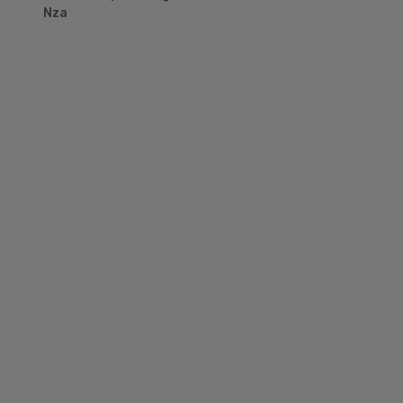
Nza
Primary
Sidebar