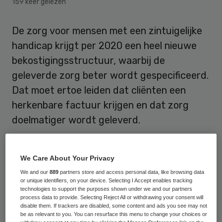
159 keer gelezen
De zorg voor mensen met een zintuigelijke
handicap krijgt per 2020 een heel nieuwe
bekostigingsstructuur, waarbij de
geleverde zorg beter wordt gespecificeerd.
Dat moet ertoe leiden dat cliënten een
herkenbare factuur krijgen en dat zorg
doelmatiger wordt geleverd.
In 2015 is de zorg aan zintuiglijk
gehandicapten en kinderen met een
We Care About Your Privacy
taalontwikkelingsstoornis overgeheveld
We and our
889
partners store and access personal data, like browsing data
or unique identifiers, on your device. Selecting I Accept enables tracking
vanuit de Algemene Wet Bijzondere
technologies to support the purposes shown under we and our partners
process data to provide. Selecting Reject All or withdrawing your consent will
Ziektekosten (AWBZ) naar de
disable them. If trackers are disabled, some content and ads you see may not
be as relevant to you. You can resurface this menu to change your choices or
Zorgverzekeringswet (Zvw), de Wet