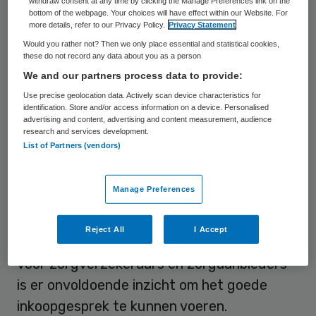
withdraw consent at any time by clicking the Manage Preferences link on the
bottom of the webpage. Your choices will have effect within our Website. For
langdurige zorg (Wlz) en de Wet
more details, refer to our Privacy Policy.
Privacy Statement
maatschappelijke ondersteuning (Wmo). Op
Would you rather not? Then we only place essential and statistical cookies,
dat moment is gekozen voor een
these do not record any data about you as a person
We and our partners process data to provide:
bekostiging door middel van prestaties
Use precise geolocation data. Actively scan device characteristics for
waarvoor een uurtarief geldt.
identification. Store and/or access information on a device. Personalised
advertising and content, advertising and content measurement, audience
research and services development.
Verder wordt alleen in grote lijnen
List of Partners (vendors)
onderscheid gemaakt naar het soort
beperking dat mensen hebben, visueel dan
Manage Preferences
wel auditief op in de taalontwikkeling.
Hierdoor is het volgens de
NZa
onvoldoende
Reject All
I Accept
duidelijk welke zorg precies is geleverd en
voor zorgverzekeraars en zorgaanbieders
is er onvoldoende inzicht om het goede
inkoopgesprek te kunnen voeren.