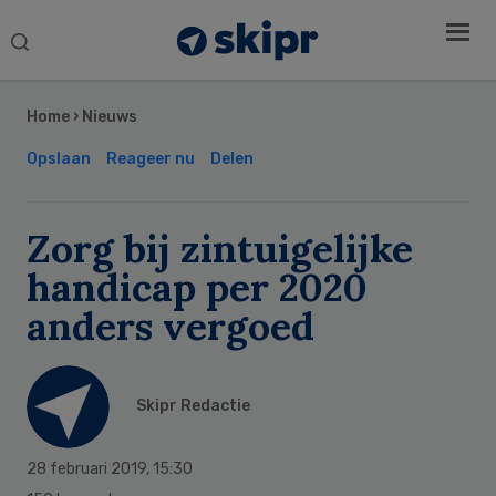
Search
this
Secondary
website
Sidebar
Home
›
Nieuws
Opslaan
Reageer nu
Delen
Zorg bij zintuigelijke
handicap per 2020
anders vergoed
Skipr Redactie
28 februari 2019
,
15:30