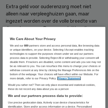
Extra geld voor ouderenzorg moet niet
alleen naar verpleeghuizen gaan, maar
ingezet worden over de volle breedte van
de ouderenzorg. Daarvoor pleitten diverse
organisaties dinsdag. In een brief aan
We Care About Your Privacy
informateur Edith Schippers roepen ze de
We and our
889
partners store and access personal data, like browsing data
onderhandelaars op geld goed te besteden.
or unique identifiers, on your device. Selecting I Accept enables tracking
technologies to support the purposes shown under we and our partners
process data to provide. Selecting Reject All or withdrawing your consent will
De oproep
komt van seniorenorganisatie
disable them. If trackers are disabled, some content and ads you see may not
be as relevant to you. You can resurface this menu to change your choices or
ANBO, (thuis)zorgorganisaties Espria,
withdraw consent at any time by clicking the Manage Preferences link on the
bottom of the webpage. Your choices will have effect within our Website. For
Fundis, HVP Zorg, Vilente en Zorgbalans,
more details, refer to our Privacy Policy.
Privacy Statement
werknemersorganisaties Nu’91 en De Unie,
Would you rather not? Then we only place essential and statistical cookies,
these do not record any data about you as a person
mantelzorgorganisatie Mezzo en de Leyden
We and our partners process data to provide:
Academy on Vitality and Aging.
Use precise geolocation data. Actively scan device characteristics for
identification. Store and/or access information on a device. Personalised