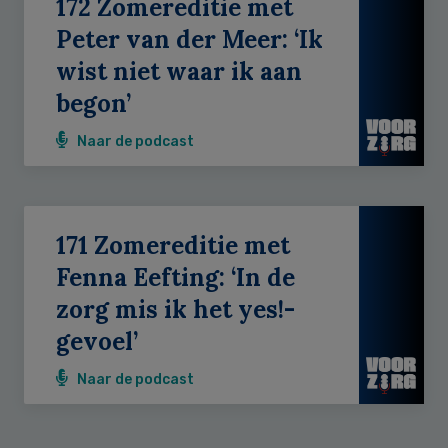
172 Zomereditie met
Peter van der Meer: ‘Ik
wist niet waar ik aan
begon’
Naar de podcast
171 Zomereditie met
Fenna Eefting: ‘In de
zorg mis ik het yes!-
gevoel’
Naar de podcast