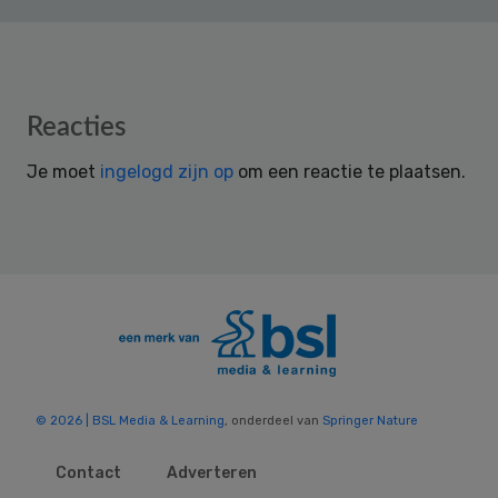
Reader
Reacties
Interactions
Je moet
ingelogd zijn op
om een reactie te plaatsen.
© 2026 | BSL Media & Learning
, onderdeel van
Springer Nature
Contact
Adverteren