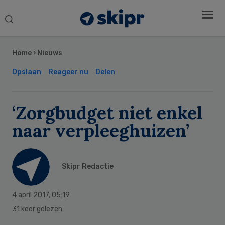
Search
this
Secondary
website
Sidebar
Home
›
Nieuws
Opslaan
Reageer nu
Delen
‘Zorgbudget niet enkel
naar verpleeghuizen’
Skipr Redactie
4 april 2017
,
05:19
31 keer gelezen