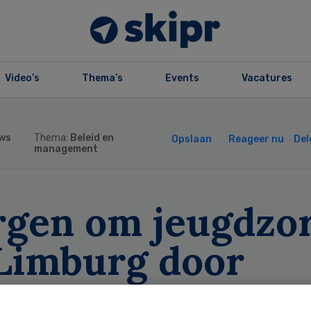
Video’s
Thema’s
Events
Vacatures
ws
Thema:
Beleid en
Opslaan
Reageer nu
Del
management
rgen om jeugdzo
 Limburg door
uinhoop’ bij XON