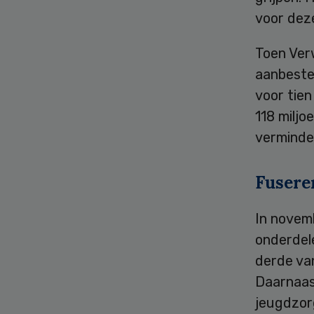
voor dez
Toen Ver
aanbeste
voor tien
118 miljo
verminde
Fusere
In novem
onderdel
derde va
Daarnaas
jeugdzor