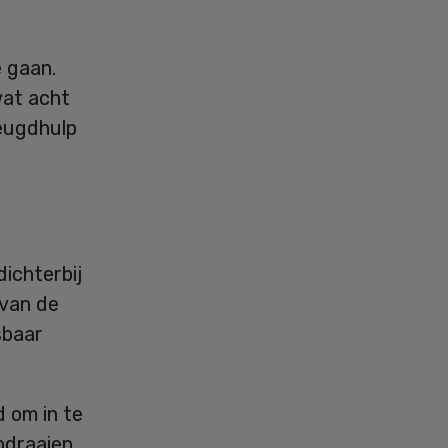
 gaan.
wat acht
jeugdhulp
ichterbij
 van de
sbaar
d om in te
pdraaien