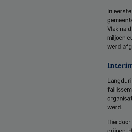
In eerste
gemeente
Vlak na 
miljoen e
werd afg
Interi
Langduri
faillisse
organisa
werd.
Hierdoor 
grijpen. 