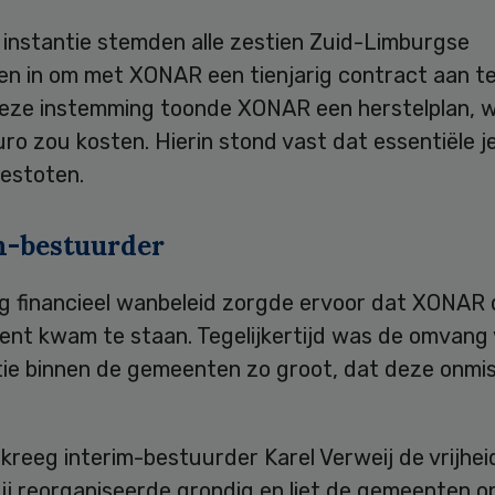
 instantie stemden alle zestien Zuid-Limburgse
n in om met XONAR een tienjarig contract aan te
deze instemming toonde XONAR een herstelplan, 
uro zou kosten. Hierin stond vast dat essentiële 
estoten.
m-bestuurder
g financieel wanbeleid zorgde ervoor dat XONAR d
ment kwam te staan. Tegelijkertijd was de omvang
tie binnen de gemeenten zo groot, dat deze onmi
kreeg interim-bestuurder Karel Verweij de vrijhei
Hij reorganiseerde grondig en liet de gemeenten o