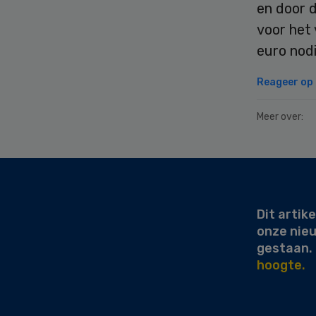
en door d
voor het 
euro nodi
Reageer op d
Meer over:
Secondary
Sidebar
Dit artike
onze nie
gestaan.
hoogte.