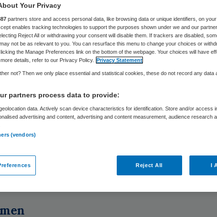
About Your Privacy
887
partners store and access personal data, like browsing data or unique identifiers, on your
Accept enables tracking technologies to support the purposes shown under we and our partne
electing Reject All or withdrawing your consent will disable them. If trackers are disabled, so
Merel Flikweert
20 augustus 2024
,
09:59
2132 keer gelez
may not be as relevant to you. You can resurface this menu to change your choices or withd
licking the Manage Preferences link on the bottom of the webpage. Your choices will have eff
more details, refer to our Privacy Policy.
Privacy Statement
n in Limburg maken zich zorgen over de staat v
her not? Then we only place essential and statistical cookies, these do not record any data
g binnen hun regio door jeugdzorgorganisatie Xon
r partners process data to provide:
eolocation data. Actively scan device characteristics for identification. Store and/or access 
onalised advertising and content, advertising and content measurement, audience research 
r andere een dreigend faillissement is de status
.
gewijzigd fragiel. Maandelijkse voortgangsrapp
ners (vendors)
n dat de gemeenten spreken van een zorgelijke situ
verzoek van 307 documenten zorgde ervoor dat
references
Reject All
I 
’ bij XONAR duidelijk werd. Dit meldt
Follow the 
mmen