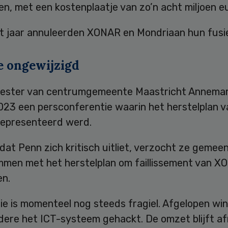
, met een kostenplaatje van zo’n acht miljoen eu
it jaar annuleerden XONAR en Mondriaan hun fusi
e ongewijzigd
ster van centrumgemeente Maastricht Annemar
2023 een persconferentie waarin het herstelplan v
gepresenteerd werd.
at Penn zich kritisch uitliet, verzocht ze gemee
emmen met het herstelplan om faillissement van X
n.
ie is momenteel nog steeds fragiel. Afgelopen wi
dere het ICT-systeem gehackt. De omzet blijft a