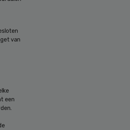
esloten
dget van
elke
t een
rden.
de