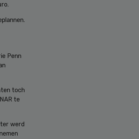
ro.
eplannen.
ie Penn
an
nten toch
ONAR te
nter werd
fnemen