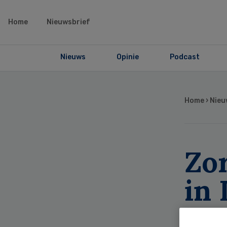
Home
Nieuwsbrief
Nieuws
Opinie
Podcast
Home
›
Nieu
Zo
in
‘p