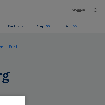
Searc
Inloggen
this
websit
Partners
Skipr
99
Skipr
22
Primary
Sidebar
en
Print
rg
AR