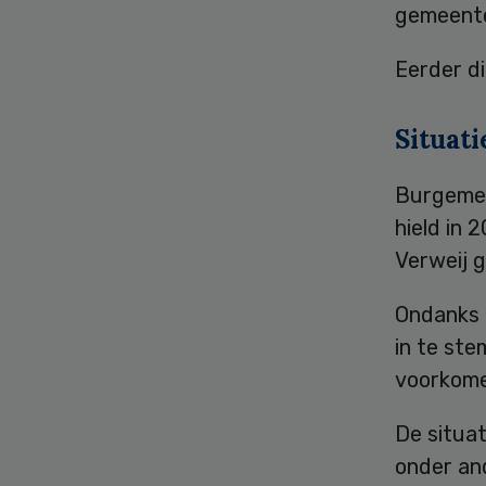
gemeenten
Eerder d
Situati
Burgemee
hield in 
Verweij 
Ondanks d
in te st
voorkome
De situat
onder an