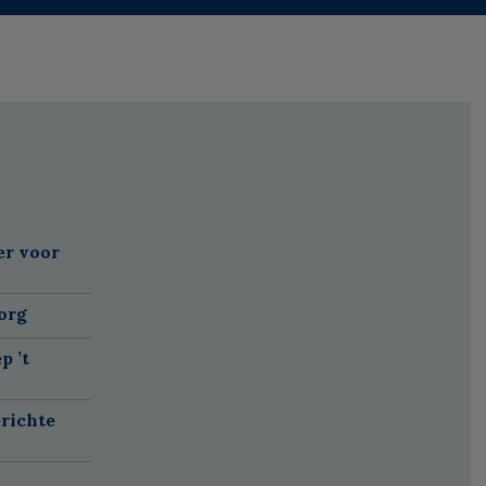
er voor
org
p ’t
richte