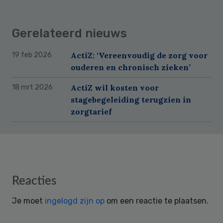
Gerelateerd nieuws
ActiZ: ‘Vereenvoudig de zorg voor
19 feb 2026
ouderen en chronisch zieken’
ActiZ wil kosten voor
18 mrt 2026
stagebegeleiding terugzien in
zorgtarief
Reader
Reacties
Interactions
Je moet
ingelogd zijn op
om een reactie te plaatsen.