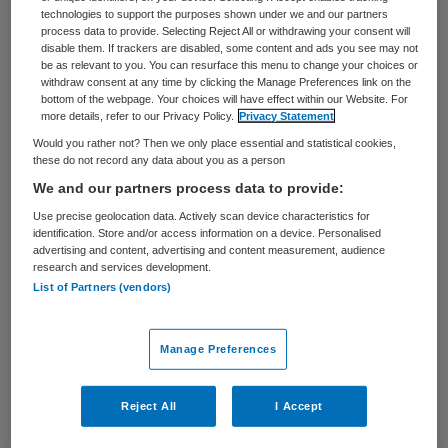
verpleeghuiszorg over moet rapporteren
technologies to support the purposes shown under we and our partners
process data to provide. Selecting Reject All or withdrawing your consent will
teruggebracht van tien naar vijf. Ook krijgen
disable them. If trackers are disabled, some content and ads you see may not
be as relevant to you. You can resurface this menu to change your choices or
zorgaanbieders meer vrijheid om de
withdraw consent at any time by clicking the Manage Preferences link on the
relevantie voor de eigen organisatie te
bottom of the webpage. Your choices will have effect within our Website. For
more details, refer to our Privacy Policy.
Privacy Statement
bepalen; naast drie verplichte indicatoren
Would you rather not? Then we only place essential and statistical cookies,
mogen ze er zelf twee kiezen uit een lijst
these do not record any data about you as a person
We and our partners process data to provide:
van zeven. Bovendien ziet de inspectie af
Use precise geolocation data. Actively scan device characteristics for
van eigen uitvraag.
identification. Store and/or access information on a device. Personalised
advertising and content, advertising and content measurement, audience
research and services development.
Dat blijkt uit de lijst van
List of Partners (vendors)
kwaliteitsindicatoren die het Zorginstituut
op voorspraak van de Stuurgroep
Manage Preferences
Kwaliteitskader Verpleeghuiszorg deze
week heeft vastgesteld.
Reject All
I Accept
Brancheorganisatie is content met de