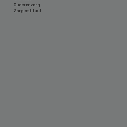
Ouderenzorg
Zorginstituut
Primary
Sidebar