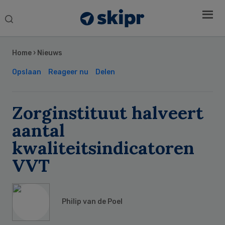
Search
this
Secondary
website
Sidebar
Home
›
Nieuws
Opslaan
Reageer nu
Delen
Zorginstituut halveert
aantal
kwaliteitsindicatoren
VVT
Philip van de Poel