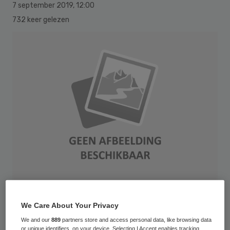
7 september 2019
,
12:00
732 keer gelezen
Het Zorginstituut heeft het aantal
We Care About Your Privacy
kwaliteitsindicatoren waar de
We and our
889
partners store and access personal data, like browsing data
or unique identifiers, on your device. Selecting I Accept enables tracking