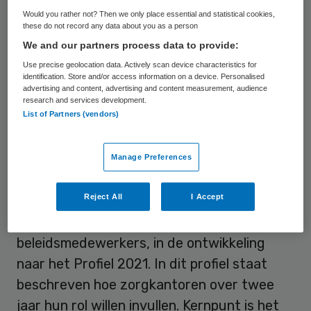
gehandicaptenzorg en cliënten. Om
Would you rather not? Then we only place essential and statistical cookies,
these do not record any data about you as a person
zorginkopers met deze nieuwe praktijk
We and our partners process data to provide:
vertrouwd te maken, hebben de
Use precise geolocation data. Actively scan device characteristics for
zorgkantoren gezamenlijk een
identification. Store and/or access information on a device. Personalised
advertising and content, advertising and content measurement, audience
praktijkgerichte opleiding opgezet.
research and services development.
List of Partners (vendors)
Cliënt centraal
Manage Preferences
Het opleidingsprogramma ondersteunt
Reject All
I Accept
medewerkers van zorgkantoren, waaronder
zorginkopers, kwaliteitsadviseurs en
beleidsmedewerkers, in de ontwikkeling
naar het Profiel 2021. In dit profiel staat
beschreven hoe zorgkantoren over twee
jaar hun rol willen invullen. Kernpunt is het