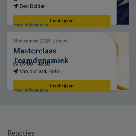
Den Dolder
Inschrijven
Meer informatie
16 december 2025, Utrecht
Masterclass
Teamdynamiek
09:00 - 16:30
Van der Valk Hotel
Inschrijven
Meer informatie
Reader
Reacties