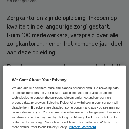
84 keer gelezen
Zorgkantoren zijn de opleiding ‘Inkopen op
kwaliteit in de langdurige zorg’ gestart.
Ruim 100 medewerkers, verspreid over alle
zorgkantoren, nemen het komende jaar deel
aan deze opleiding.
De rol van de zorgkantoren verandert, stelt
koepelorganisatie Zorgverzekeraars
We Care About Your Privacy
Nederland (ZN): er komt meer
nadruk op
We and our
887
partners store and access personal data, like browsing data
kwaliteit in de inkoop
. Deze verandering
or unique identifiers, on your device. Selecting I Accept enables tracking
technologies to support the purposes shown under we and our partners
wordt steeds meer zichtbaar bij de inkoop
process data to provide. Selecting Reject All or withdrawing your consent will
disable them. If trackers are disabled, some content and ads you see may not
van kwalitatief goede langdurige zorg,
be as relevant to you. You can resurface this menu to change your choices or
onder meer in de dialoog met aanbieders
withdraw consent at any time by clicking the Manage Preferences link on the
bottom of the webpage. Your choices will have effect within our Website. For
van verpleeghuiszorg en
more details, refer to our Privacy Policy.
Privacy Statement