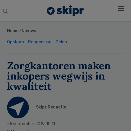
Search
this
Secondary
website
Sidebar
Home
›
Nieuws
Opslaan
Reageer nu
Delen
Zorgkantoren maken
inkopers wegwijs in
kwaliteit
Skipr Redactie
25 september 2019
,
10:11