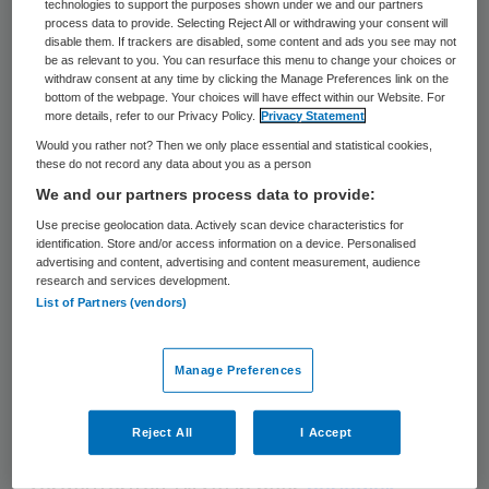
Dit neemt niet weg dat de communicatie
technologies to support the purposes shown under we and our partners
process data to provide. Selecting Reject All or withdrawing your consent will
met en voorlichting aan cliënten nog steeds
disable them. If trackers are disabled, some content and ads you see may not
be as relevant to you. You can resurface this menu to change your choices or
een aandachtspunt is. Ook de procedures
withdraw consent at any time by clicking the Manage Preferences link on the
rond aanvraag en besteding van het PGB
bottom of the webpage. Your choices will have effect within our Website. For
more details, refer to our Privacy Policy.
Privacy Statement
moeten beter.
Would you rather not? Then we only place essential and statistical cookies,
these do not record any data about you as a person
We and our partners process data to provide:
Cliëntniveau
Use precise geolocation data. Actively scan device characteristics for
identification. Store and/or access information on a device. Personalised
De NZa constateert dat zorgverzekeraars
advertising and content, advertising and content measurement, audience
research and services development.
de komende tijd vooral moeten werken aan
List of Partners (vendors)
het registreren en declareren van
prestaties op cliëntniveau. Dit is van belang
Manage Preferences
om de uitvoering van de AWBZ door
zorgverzekeraars voor eigen verzekerden
Reject All
I Accept
mogelijk te maken, zo stelt de Nederlandse