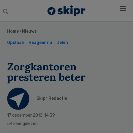
Search
this
Secondary
website
Sidebar
Home
›
Nieuws
Opslaan
Reageer nu
Delen
Zorgkantoren
presteren beter
Skipr Redactie
17 december 2010
,
14:39
54 keer gelezen