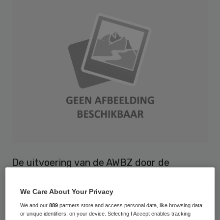
De uitvoering van de AWBZ door de
zorgkantoren is de afgelopen vijf jaar sterk
verbeterd, zo blijkt uit periodiek onderzoek
We Care About Your Privacy
van de Nederlandse Zorgautoriteit (NZa).
We and our
889
partners store and access personal data, like browsing data
or unique identifiers, on your device. Selecting I Accept enables tracking