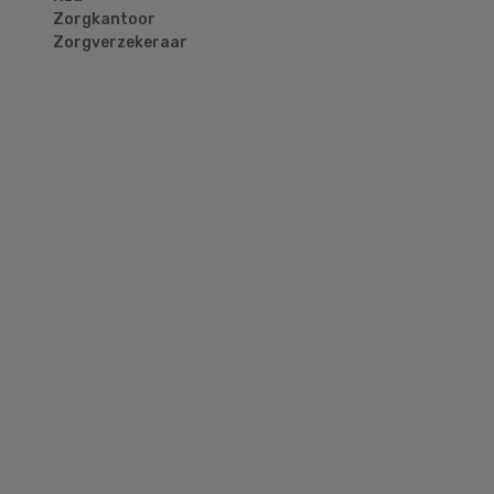
Zorgkantoor
Zorgverzekeraar
Primary
Sidebar