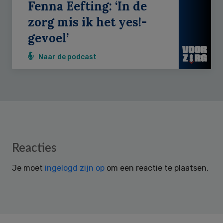
Fenna Eefting: ‘In de
zorg mis ik het yes!-
gevoel’
Naar de podcast
Reader
Reacties
Interactions
Je moet
ingelogd zijn op
om een reactie te plaatsen.