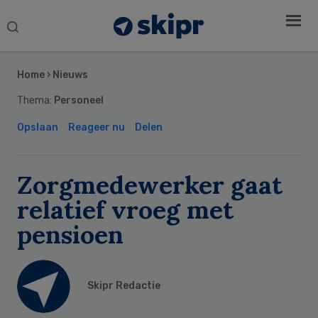
Search
this
Secondary
website
Sidebar
Home
›
Nieuws
Thema:
Personeel
Opslaan
Reageer nu
Delen
Zorgmedewerker gaat
relatief vroeg met
pensioen
Skipr Redactie