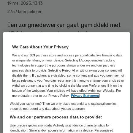
19 mei 2023
,
13:13
2757 keer gelezen
Een zorgmedewerker gaat gemiddeld met
65,2 jaar met pensioen en is daarmee
relatief vroeg. De gemiddelde werknemer in
We Care About Your Privacy
Nederland gaat met 65,6 jaar met pensioen.
We and our
889
partners store and access personal data, like browsing data
Alleen overheidsmedewerkers stoppen
or unique identifiers, on your device. Selecting I Accept enables tracking
technologies to support the purposes shown under we and our partners
eerder met werken, namelijk 65,1 jaar, blijkt
process data to provide. Selecting Reject All or withdrawing your consent will
disable them. If trackers are disabled, some content and ads you see may not
uit informatie van het Centraal Bureau voor
be as relevant to you. You can resurface this menu to change your choices or
de Statistiek (CBS).
withdraw consent at any time by clicking the Manage Preferences link on the
bottom of the webpage. Your choices will have effect within our Website. For
more details, refer to our Privacy Policy.
Privacy Statement
Would you rather not? Then we only place essential and statistical cookies,
Het CBS maakt ook de vergelijking tussen
these do not record any data about you as a person
2006 en vorig jaar. In 2006 ging de
We and our partners process data to provide:
gemiddelde zorgmedewerker nog met 60,5
Use precise geolocation data. Actively scan device characteristics for
identification. Store and/or access information on a device. Personalised