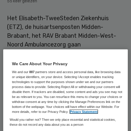
55 keer gelezen
Het Elisabeth-TweeSteden Ziekenhuis
(ETZ), de huisartsenposten Midden-
Brabant, het RAV Brabant Midden-West-
Noord Ambulancezorg gaan
geanonimiseerde gegevens over
geweldletsels delen met de politie en de
We Care About Your Privacy
gemeente Tilburg. Op die manier hopen ze
We and our
887
partners store and access personal data, like browsing data
or unique identifiers, on your device. Selecting I Accept enables tracking
te komen tot een betere preventie van
technologies to support the purposes shown under we and our partners
letsel door geweld.
process data to provide. Selecting Reject All or withdrawing your consent will
disable them. If trackers are disabled, some content and ads you see may not
be as relevant to you. You can resurface this menu to change your choices or
Het ETZ, de huisartsenposten Midden-
withdraw consent at any time by clicking the Manage Preferences link on the
bottom of the webpage. Your choices will have effect within our Website. For
Brabant, het RAV Brabant Midden-West-
more details, refer to our Privacy Policy.
Privacy Statement
Noord Ambulancezorg werken in het
Would you rather not? Then we only place essential and statistical cookies,
these do not record any data about you as a person
project samen met het ministerie van