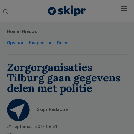
Search
this
Secondary
website
Sidebar
Home
›
Nieuws
Opslaan
Reageer nu
Delen
Zorgorganisaties
Tilburg gaan gegevens
delen met politie
Skipr Redactie
21 september 2017
,
08:51