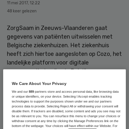
11 mei 2017
,
12:22
48 keer gelezen
ZorgSaam in Zeeuws-Vlaanderen gaat
gegevens van patiënten uitwisselen met
Belgische ziekenhuizen. Het ziekenhuis
heeft zich hiertoe aangesloten op Cozo, het
landelijke platform voor digitale
gegevensuitwisseling in België.
We Care About Your Privacy
Door verschillen in de registratie van
We and our
889
partners store and access personal data, like browsing data
patiëntgegevens in Nederland en België
or unique identifiers, on your device. Selecting I Accept enables tracking
was het tot nu toe niet mogelijk om
technologies to support the purposes shown under we and our partners
process data to provide. Selecting Reject All or withdrawing your consent will
medische gegevens van Nederlandse
disable them. If trackers are disabled, some content and ads you see may not
be as relevant to you. You can resurface this menu to change your choices or
patiënten die een ingreep hebben
withdraw consent at any time by clicking the Manage Preferences link on the
bottom of the webpage. Your choices will have effect within our Website. For
ondergaan in bijvoorbeeld het Universitair