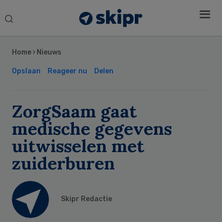
Search
this
Secondary
website
Sidebar
Home
›
Nieuws
Opslaan
Reageer nu
Delen
ZorgSaam gaat
medische gegevens
uitwisselen met
zuiderburen
Skipr Redactie