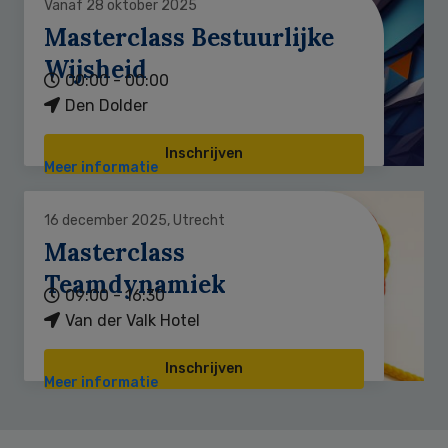
Vanaf 28 oktober 2025
Masterclass Bestuurlijke
Wijsheid
00:00 - 00:00
Den Dolder
Inschrijven
Meer informatie
16 december 2025, Utrecht
Masterclass
Teamdynamiek
09:00 - 16:30
Van der Valk Hotel
Inschrijven
Meer informatie