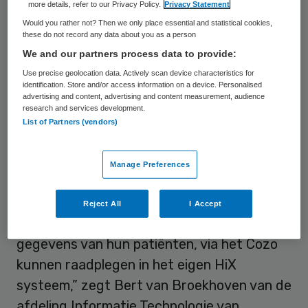
more details, refer to our Privacy Policy.
Privacy Statement
Ziekenhuis (UZ) Gent, inzichtelijk te maken
Would you rather not? Then we only place essential and statistical cookies,
these do not record any data about you as a person
in het patiëntensysteem (HiX) van
We and our partners process data to provide:
ZorgSaam. Dat verandert met de koppeling
Use precise geolocation data. Actively scan device characteristics for
aan Cozo,
meldt
het ziekenhuis.
identification. Store and/or access information on a device. Personalised
advertising and content, advertising and content measurement, audience
research and services development.
Pilot
List of Partners (vendors)
ZorgSaam is een pilot gestart op de
Manage Preferences
longafdeling. “Concreet betekent dit dat
voor de longartsen is geregeld dat zij in het
Reject All
I Accept
UZ Gent geproduceerde medische
gegevens van hun patiënten, via het Cozo
kunnen raadplegen in het eigen HiX
systeem,” zegt Bert van Broekhoven van de
afdeling Informatie Technologie van