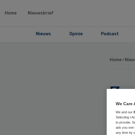
Home
Nieuwsbrief
Nieuws
Opinie
Podcast
Home
›
Nieu
Zo
mi
We Care 
We and our
be
Selecting I 
to provide. S
ads you see 
any time by c