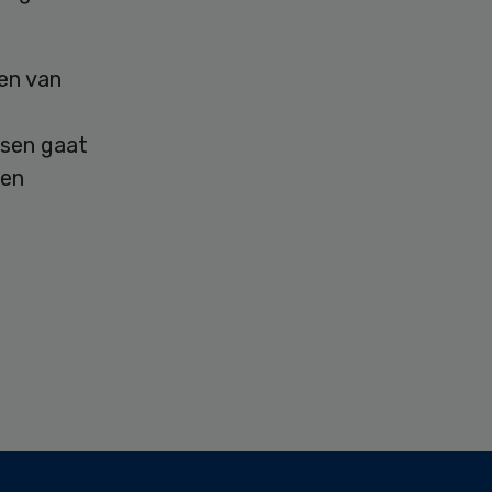
men van
ssen gaat
 en