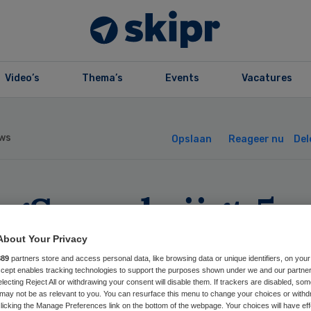
Video’s
Thema’s
Events
Vacatures
ws
Opslaan
Reageer nu
Del
rgSaam krijgt 5
ljoen
About Your Privacy
889
partners store and access personal data, like browsing data or unique identifiers, on your
schikbaarheidsge
Accept enables tracking technologies to support the purposes shown under we and our partne
electing Reject All or withdrawing your consent will disable them. If trackers are disabled, so
may not be as relevant to you. You can resurface this menu to change your choices or withd
licking the Manage Preferences link on the bottom of the webpage. Your choices will have eff