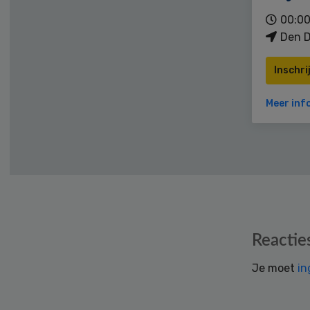
00:00
Den D
Inschri
Meer inf
Reader
Reactie
Interactions
Je moet
in