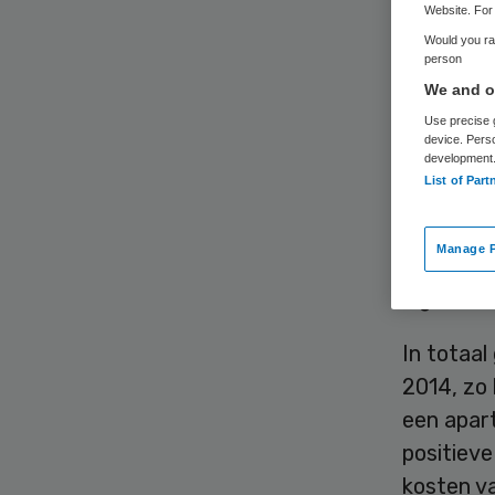
Website. For 
Would you rat
person
We and ou
Use precise g
device. Pers
development
Ziekenhui
List of Part
de spoed
Nederlan
Manage P
beschikb
eigen web
In totaal
2014, zo 
een apar
positieve
kosten va