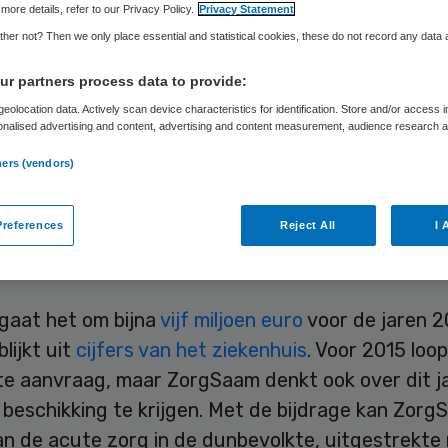
more details, refer to our Privacy Policy.
Privacy Statement
her not? Then we only place essential and statistical cookies, these do not record any data
Skipr Redactie
23 juni 2015
,
12:27
35 keer gelezen
r partners process data to provide:
eolocation data. Actively scan device characteristics for identification. Store and/or access 
onalised advertising and content, advertising and content measurement, audience research 
.
s ZorgSaam in Terneuzen krijgt miljoenen euro’s 
ners (vendors)
eisende hulp en acute verloskunde open te houde
dse Zorgautoriteit (NZa) heeft de aanvraag voor
references
Reject All
I 
aarheidsbijdrage goedgekeurd, zo meldt ZorgSaa
site.
 gaat het om bijna
vijf miljoen euro
voor de jaren 2
blijkt uit
cijfers van het ziekenhuis
. Voor 2015 loo
te aanvraag, maar ZorgSaam denkt ook over dit j
 beschikking te krijgen. Met de bijdrage kan Zor
n de acute zorg in de dunbevolkte, uitgestrekte 