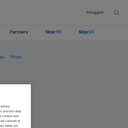
Searc
Inloggen
this
websit
Partners
Skipr
99
Skipr
22
Primary
Sidebar
en
Print
 device.
ld
rs process data
me content and
raw consent at
ect within our