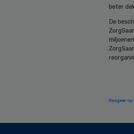
beter de
De beschi
ZorgSaam
miljoenen
ZorgSaam
reorganis
Reageer op d
Secondary
Sidebar